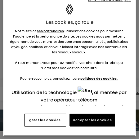
631
membres
Hybride
RENAULT
Les cookies, ça roule
suv compact et affirmé
Notre site et
ses partenaires
utilisent des cookies pour mesurer
l'audience et la performance du site. Les cookies nous permettent
également de vous montrer des contenus personnalisés, publicitaires
posez une question
et/ou géolocalisés, et de vous laisser interagir avec nos contenus via
les réseaux sociaux.
rejoignez
À tout moment, vous pourrez modifier vos choix dans la rubrique
"Gérer mes cookies" de notre site.
Pour en savoir plus, consultez notre
politique des cookies.
Utilisation de la technologie
, alimentée par
lire les questions
lire les articles
consultez la brochure
consul
votre opérateur télécom
Nous, Renault Group, utilisons la technologie Utiq
pour nos activités digitales (telles que décrites
estimez votre autonomie
gérer les cookies
accepter les cookies
dans cette notice de consentement) et liées à
votre navigation sur
nos site(s)
(seulement si vous
utilisez une connexion internet fournie par
un