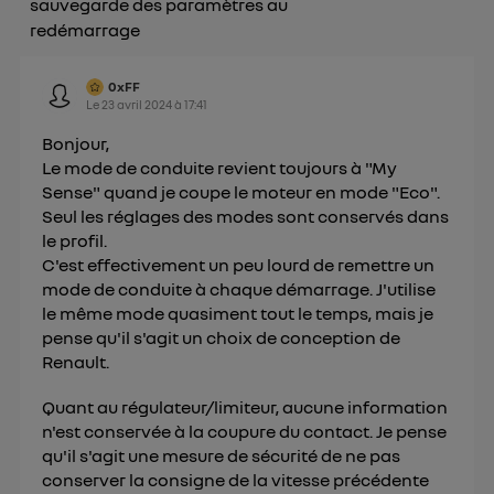
") ou via la page « gérer Utiq » en bas de ce site.
sauvegarde des paramètres au
Pour plus d'informations, veuillez consulter
la
redémarrage
Politique d'information sur les données
personnelles d'Utiq
.
0xFF
Le
23 avril 2024
à
17:41
Bonjour,
Le mode de conduite revient toujours à "My
Sense" quand je coupe le moteur en mode "Eco".
Seul les réglages des modes sont conservés dans
le profil.
C'est effectivement un peu lourd de remettre un
mode de conduite à chaque démarrage. J'utilise
le même mode quasiment tout le temps, mais je
pense qu'il s'agit un choix de conception de
Renault.
Quant au régulateur/limiteur, aucune information
n'est conservée à la coupure du contact. Je pense
qu'il s'agit une mesure de sécurité de ne pas
conserver la consigne de la vitesse précédente