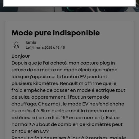
votre navigation sur
nos site(s)
(seulement si vous
estimez votre autonomie
utilisez une connexion internet fournie par
un
opérateur télécom participant
et que vous
consentez sur chaque site).
La technologie Utiq a été conçue pour la
Mode pure indisponible
protection de vos données personnelles en vous
lamia
offrant choix et contrôle.
Le
14 mars 2025
à
15:48
Elle utilise un identifiant créé par votre opérateur
Bonjour
télécom basé sur votre adresse IP et une référence
Depuis que je l'ai acheté, mon capture plug in
de votre contrat internet (ex : votre numéro de
refuse de se mettre en mode électrique même
téléphone).
lorsque j'appuie sur le bouton EV pendant
L'identifiant est associé à votre connexion
plusieurs kilomètres. Renault m affirme que le
internet. Ainsi, toutes les personnes utilisant la
froid empêche de passer en mode électrique tout
de suite, apparemment il faut un temps de
même connexion et ayant consenties se verront
chauffage. Chez moi , le mode EV ne s'enclenche
attribuer le même identifiant. En général :
qu'après 4 à 8km quelque soit la température
Pour une
connexion foyer
(ex : Wi-Fi), la personnalisation sera basée
sur la navigation des membres du foyer ayant consentis.
extérieure ( entre 5 et 15° en ce moment). Est ce
Pour une
connexion mobile
, la personnalisation sera basée
normal? Au bout de combien de kilomètres peut
uniquement sur la navigation de l'utilisateur du mobile.
on rouler en EV?
Vous pouvez à tout moment retirer ce
Renault a fait des mises à jour à 2 reprises, mais le