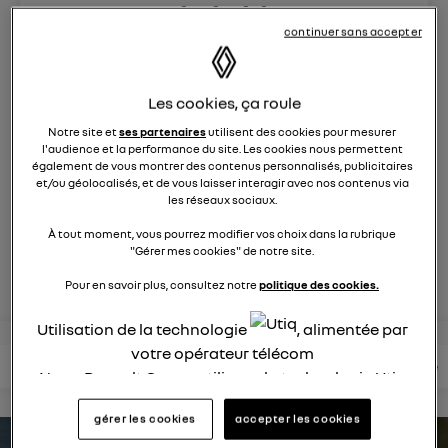
hybrid
continuer sans accepter
205
membres
hybrides rechargeables
RENAULT
Les cookies, ça roule
La réactivité de l'électrique dans une voiture hybride ?
C'est la promesse de Captur E-Tech hybride
Notre site et
ses partenaires
utilisent des cookies pour mesurer
l'audience et la performance du site. Les cookies nous permettent
rechargeable
également de vous montrer des contenus personnalisés, publicitaires
et/ou géolocalisés, et de vous laisser interagir avec nos contenus via
les réseaux sociaux.
posez une question
À tout moment, vous pourrez modifier vos choix dans la rubrique
"Gérer mes cookies" de notre site.
rejoignez
Pour en savoir plus, consultez notre
politique des cookies.
Utilisation de la technologie
, alimentée par
votre opérateur télécom
lire les questions
lire les articles
consultez votre notice
Nous, Renault Group, utilisons la technologie Utiq
pour nos activités digitales (telles que décrites
gérer les cookies
accepter les cookies
dans cette notice de consentement) et liées à