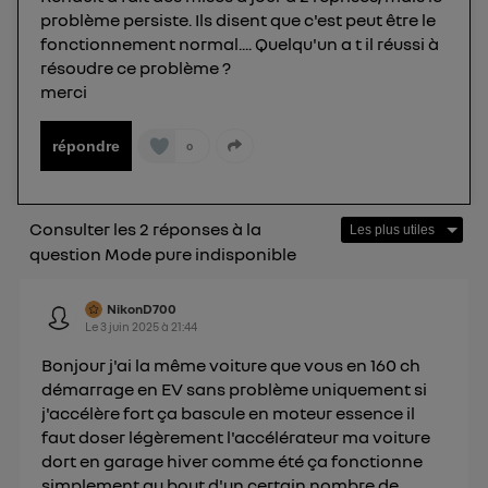
consentement sur
le portail d’Utiq
("
problème persiste. Ils disent que c'est peut être le
") ou via la page « gérer Utiq » en bas de ce site.
fonctionnement normal.... Quelqu'un a t il réussi à
Pour plus d'informations, veuillez consulter
la
résoudre ce problème ?
Politique d'information sur les données
merci
personnelles d'Utiq
.
répondre
0
Consulter les 2 réponses à la
question Mode pure indisponible
NikonD700
Le
3 juin 2025
à
21:44
Bonjour j'ai la même voiture que vous en 160 ch
démarrage en EV sans problème uniquement si
j'accélère fort ça bascule en moteur essence il
faut doser légèrement l'accélérateur ma voiture
dort en garage hiver comme été ça fonctionne
simplement au bout d'un certain nombre de