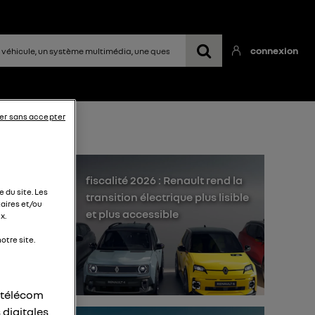
connexion
er sans accepter
fiscalité 2026 : Renault rend la
 du site. Les
transition électrique plus lisible
aires et/ou
et plus accessible
x.
otre site.
it
r télécom
 digitales