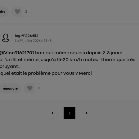
2
dre
legr91226452
Le
29 juillet 2026
à
13:48
@Vinc91621701
bonjour même soucis depuis 2-3 jours …
a l'arrêt et même jusqu'à 15-20 km/h moteur thermique très
bruyant..
‘quel était le problème pour vous ? Merci
0
répondre
1