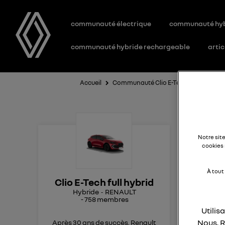
communauté électrique
communauté hy
communauté hybride rechargeable
artic
Accueil
Communauté Clio E-Tech full hybrid
Cl
Notre sit
cookies 
Bon
À tout
Clio E-Tech full hybrid
J'a
Hybride
RENAULT
aut
-
758
membres
Mer
Utilis
Nous, R
Après 30 ans de succès, Renault