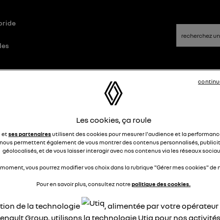
bride
les
Questions/Réponses
continu
Les cookies, ça roule
io 6 moteur thermique bruyant
e et
ses partenaires
utilisent des cookies pour mesurer l'audience et la performance
nous permettent également de vous montrer des contenus personnalisés, publicit
pihan
géolocalisés, et de vous laisser interagir avec nos contenus via les réseaux sociau
Le
19 mars 2026
à
20:08
jour
 moment, vous pourrez modifier vos choix dans la rubrique "Gérer mes cookies" de n
i une clio 6 hybride pouvez-vous me dire pourquoi le moteur fa
Pour en savoir plus, consultez notre
politique des cookies.
ant de bruit quand il ce mais en marche..
ci pour votre réponse.
ation de la technologie
, alimentée par votre opérateu
enault Group, utilisons la technologie Utiq pour nos activités