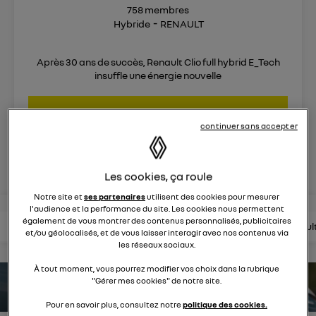
758
membres
Hybride
RENAULT
Après 30 ans de succès, Renault Clio full hybrid E_Tech
insuffle une énergie nouvelle
posez une question
continuer sans accepter
rejoignez
Les cookies, ça roule
Notre site et
ses partenaires
utilisent des cookies pour mesurer
l'audience et la performance du site. Les cookies nous permettent
également de vous montrer des contenus personnalisés, publicitaires
lire les questions
lire les articles
consultez la brochure
consul
et/ou géolocalisés, et de vous laisser interagir avec nos contenus via
les réseaux sociaux.
À tout moment, vous pourrez modifier vos choix dans la rubrique
"Gérer mes cookies" de notre site.
estimez votre autonomie
Pour en savoir plus, consultez notre
politique des cookies.