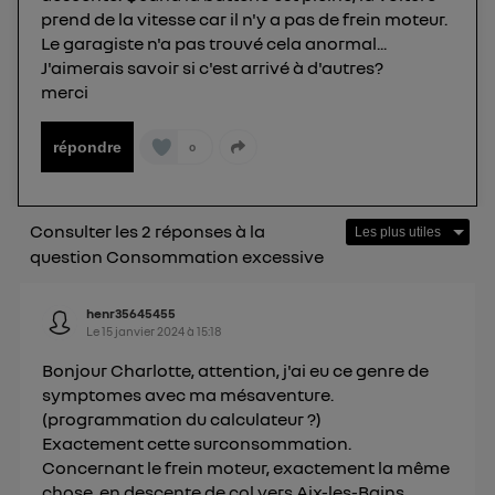
même connexion et ayant consenties se verront
prend de la vitesse car il n'y a pas de frein moteur.
attribuer le même identifiant. En général :
Le garagiste n'a pas trouvé cela anormal...
Pour une
connexion foyer
(ex : Wi-Fi), la personnalisation sera basée
J'aimerais savoir si c'est arrivé à d'autres?
sur la navigation des membres du foyer ayant consentis.
merci
Pour une
connexion mobile
, la personnalisation sera basée
uniquement sur la navigation de l'utilisateur du mobile.
Vous pouvez à tout moment retirer ce
répondre
0
consentement sur
le portail d’Utiq
("
") ou via la page « gérer Utiq » en bas de ce site.
Pour plus d'informations, veuillez consulter
la
Consulter les 2 réponses à la
Politique d'information sur les données
question Consommation excessive
personnelles d'Utiq
.
henr35645455
Le
15 janvier 2024
à
15:18
Bonjour Charlotte, attention, j'ai eu ce genre de
symptomes avec ma mésaventure.
(programmation du calculateur ?)
Exactement cette surconsommation.
Concernant le frein moteur, exactement la même
chose, en descente de col vers Aix-les-Bains.