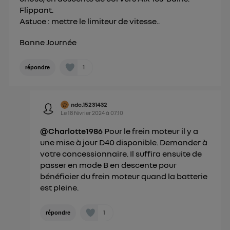
Flippant.
Astuce : mettre le limiteur de vitesse..
Bonne Journée
1
répondre
ndc.15231432
Le
18 février 2024
à
07:10
@Charlotte1986
Pour le frein moteur il y a
une mise à jour D40 disponible. Demander à
votre concessionnaire. Il suffira ensuite de
passer en mode B en descente pour
bénéficier du frein moteur quand la batterie
est pleine.
1
répondre