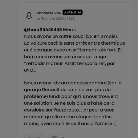
Auteur(e)
Charlotte1986
Le
15 janvier 2024
à
15:58
@henr35645455
Merci
Nous avons un autre souci (2x en 2 mois).
La voiture oscille sans arrêt entre thermique
et électrique avec un sifflement très fort. Et
bam nous avons un message rouge
"refroidir moteur. Arrêt temporaire", par
0°C...
Nous avons rdv au concessionnaire (car le
garage Renault du coin ne voit pas de
problème) lundi pour qu'ils nous trouvent
une solution. Je ne suis plus à l'aise de la
conduire sur l'autoroute. J ai peur a tout
moment qu elle ne me claque dans les
mains, avec ma fille de 3 ans a l'arrière :(