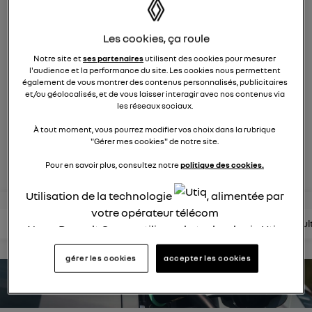
757
membres
Hybride
RENAULT
Les cookies, ça roule
Notre site et
ses partenaires
utilisent des cookies pour mesurer
Après 30 ans de succès, Renault Clio full hybrid E_Tech
l'audience et la performance du site. Les cookies nous permettent
insuffle une énergie nouvelle
également de vous montrer des contenus personnalisés, publicitaires
et/ou géolocalisés, et de vous laisser interagir avec nos contenus via
les réseaux sociaux.
posez une question
À tout moment, vous pourrez modifier vos choix dans la rubrique
"Gérer mes cookies" de notre site.
rejoignez
Pour en savoir plus, consultez notre
politique des cookies.
Utilisation de la technologie
, alimentée par
votre opérateur télécom
lire les questions
lire les articles
consultez la brochure
consul
Nous, Renault Group, utilisons la technologie Utiq
pour nos activités digitales (telles que décrites
gérer les cookies
accepter les cookies
dans cette notice de consentement) et liées à
votre navigation sur
nos site(s)
(seulement si vous
estimez votre autonomie
utilisez une connexion internet fournie par
un