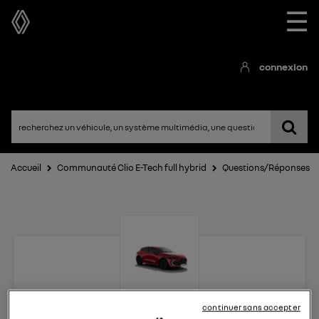
☰
connexion
Accueil
Communauté Clio E-Tech full hybrid
Questions/Réponses
Clio E-Tech full hybrid
continuer sans accepter