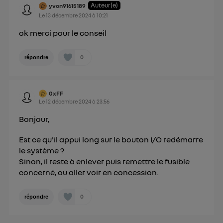
Pour plus d'informations, veuillez consulter
la
Auteur(e)
yvon91615189
Le
13 décembre 2024
à
10:21
Politique d'information sur les données
personnelles d'Utiq
.
ok merci pour le conseil
0
répondre
0xFF
Le
12 décembre 2024
à
23:56
Bonjour,
Est ce qu'il appui long sur le bouton I/O redémarre
le système ?
Sinon, il reste à enlever puis remettre le fusible
concerné, ou aller voir en concession.
0
répondre