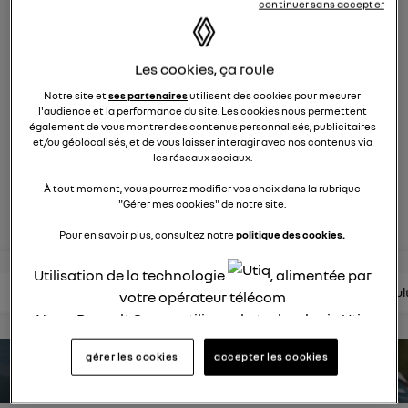
continuer sans accepter
758
membres
Hybride
RENAULT
Les cookies, ça roule
Après 30 ans de succès, Renault Clio full hybrid E_Tech
Notre site et
ses partenaires
utilisent des cookies pour mesurer
insuffle une énergie nouvelle
l'audience et la performance du site. Les cookies nous permettent
également de vous montrer des contenus personnalisés, publicitaires
et/ou géolocalisés, et de vous laisser interagir avec nos contenus via
posez une question
les réseaux sociaux.
À tout moment, vous pourrez modifier vos choix dans la rubrique
rejoignez
"Gérer mes cookies" de notre site.
Pour en savoir plus, consultez notre
politique des cookies.
Utilisation de la technologie
, alimentée par
lire les questions
lire les articles
consultez la brochure
consul
votre opérateur télécom
Nous, Renault Group, utilisons la technologie Utiq
pour nos activités digitales (telles que décrites
gérer les cookies
accepter les cookies
dans cette notice de consentement) et liées à
estimez votre autonomie
votre navigation sur
nos site(s)
(seulement si vous
utilisez une connexion internet fournie par
un