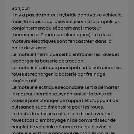
") ou via la page « gérer Utiq » en bas de ce site.
Bonjour,
Pour plus d'informations, veuillez consulter
la
Il n'y a pas de moteur hybride dans votre véhicule,
Politique d'information sur les données
mais 3 moteurs qui peuvent servir à la propulsion
personnelles d'Utiq
.
conjointement ou séparément (1 moteur
thermique et 2 moteurs électriques). Les deux
moteurs électriques sont "encastrés" dans la
boite de vitesse.
Le moteur thermique sert à entrainer les roues et
recharger la batterie de traction.
Le moteur électrique principal sert à entrainer les
roues et recharger la batterie par freinage
régénératif.
Le moteur électrique secondaire sert à démarrer
le moteur thermique, synchroniser la boite de
vitesse pour changer de rapport et d'appoint de
puissance supplémentaire pour les roues.
La boite de vitesses est en lien direct avec les
roues (pas d'embrayage ni de convertisseur de
couple). Le véhicule démarre toujours avec le
moteur électrique principal de propulsion. Si le