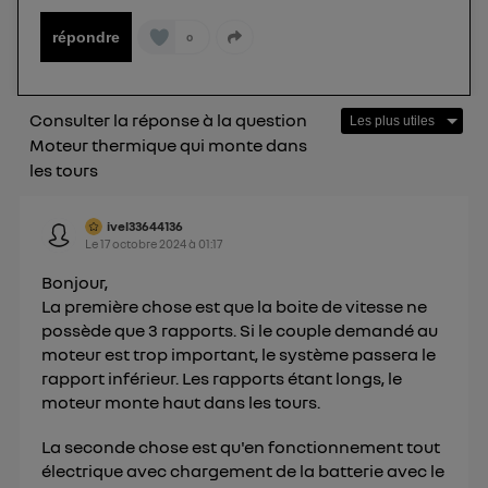
internet. Ainsi, toutes les personnes utilisant la
même connexion et ayant consenties se verront
répondre
0
attribuer le même identifiant. En général :
Pour une
connexion foyer
(ex : Wi-Fi), la personnalisation sera basée
sur la navigation des membres du foyer ayant consentis.
Consulter la réponse à la question
Pour une
connexion mobile
, la personnalisation sera basée
uniquement sur la navigation de l'utilisateur du mobile.
Moteur thermique qui monte dans
Vous pouvez à tout moment retirer ce
les tours
consentement sur
le portail d’Utiq
("
") ou via la page « gérer Utiq » en bas de ce site.
ivel33644136
Pour plus d'informations, veuillez consulter
la
Le
17 octobre 2024
à
01:17
Politique d'information sur les données
Bonjour,
personnelles d'Utiq
.
La première chose est que la boite de vitesse ne
possède que 3 rapports. Si le couple demandé au
moteur est trop important, le système passera le
rapport inférieur. Les rapports étant longs, le
moteur monte haut dans les tours.
La seconde chose est qu'en fonctionnement tout
électrique avec chargement de la batterie avec le