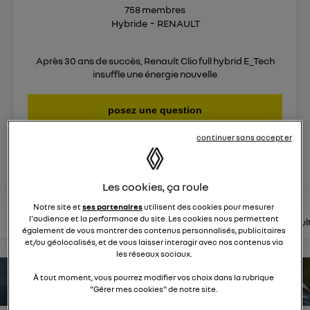
758
membres
Hybride
RENAULT
Après 30 ans de succès, Renault Clio full hybrid E_Tech
insuffle une énergie nouvelle
posez une question
continuer sans accepter
rejoignez
Les cookies, ça roule
Notre site et
ses partenaires
utilisent des cookies pour mesurer
l'audience et la performance du site. Les cookies nous permettent
lire les questions
lire les articles
consultez la brochure
consul
également de vous montrer des contenus personnalisés, publicitaires
et/ou géolocalisés, et de vous laisser interagir avec nos contenus via
les réseaux sociaux.
À tout moment, vous pourrez modifier vos choix dans la rubrique
estimez votre autonomie
"Gérer mes cookies" de notre site.