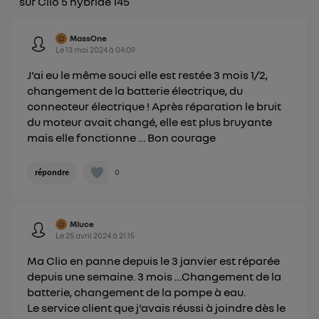
sur Clio 5 hybride 145
Pour une
connexion mobile
, la personnalisation sera basée
uniquement sur la navigation de l'utilisateur du mobile.
Vous pouvez à tout moment retirer ce
MassOne
Le
13 mai 2024
à
04:09
consentement sur
le portail d’Utiq
("
") ou via la page « gérer Utiq » en bas de ce site.
J'ai eu le même souci elle est restée 3 mois 1/2,
Pour plus d'informations, veuillez consulter
la
changement de la batterie électrique, du
Politique d'information sur les données
connecteur électrique ! Après réparation le bruit
personnelles d'Utiq
.
du moteur avait changé, elle est plus bruyante
mais elle fonctionne … Bon courage
0
répondre
Mluce
Le
25 avril 2024
à
21:15
Ma Clio en panne depuis le 3 janvier est réparée
depuis une semaine. 3 mois …Changement de la
batterie, changement de la pompe à eau.
Le service client que j'avais réussi à joindre dès le