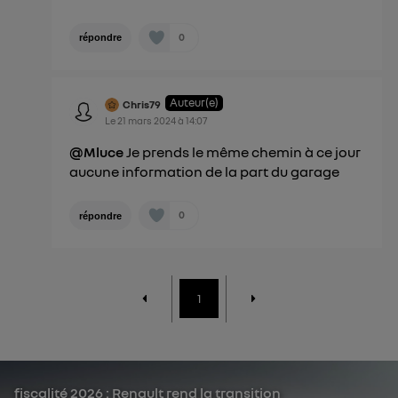
0
répondre
Auteur(e)
Chris79
Le
21 mars 2024
à
14:07
@Mluce
Je prends le même chemin à ce jour
aucune information de la part du garage
0
répondre
1
fiscalité 2026 : Renault rend la transition