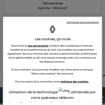
758
membres
Hybride
RENAULT
Après 30 ans de succès, Renault Clio full hybrid E_Tech
continuer sans accepter
insuffle une énergie nouvelle
posez une question
Les cookies, ça roule
Notre site et
ses partenaires
utilisent des cookies pour mesurer
l'audience et la performance du site. Les cookies nous permettent
rejoignez
également de vous montrer des contenus personnalisés, publicitaires
et/ou géolocalisés, et de vous laisser interagir avec nos contenus via
les réseaux sociaux.
À tout moment, vous pourrez modifier vos choix dans la rubrique
"Gérer mes cookies" de notre site.
lire les questions
lire les articles
consultez la brochure
consul
Pour en savoir plus, consultez notre
politique des cookies.
Utilisation de la technologie
, alimentée par
estimez votre autonomie
votre opérateur télécom
Nous, Renault Group, utilisons la technologie Utiq