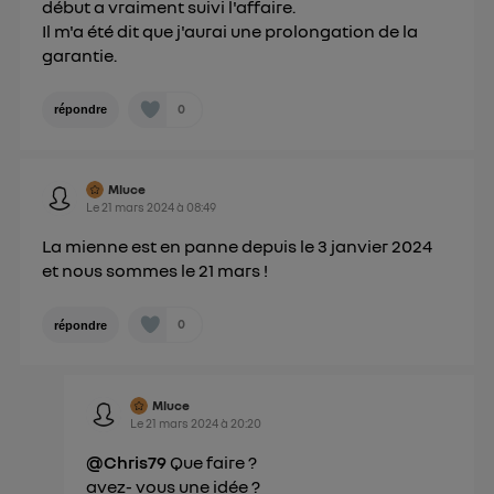
début a vraiment suivi l'affaire.
Il m'a été dit que j'aurai une prolongation de la
garantie.
0
répondre
Mluce
Le
21 mars 2024
à
08:49
La mienne est en panne depuis le 3 janvier 2024
et nous sommes le 21 mars !
0
répondre
Mluce
Le
21 mars 2024
à
20:20
@Chris79
Que faire ?
avez- vous une idée ?