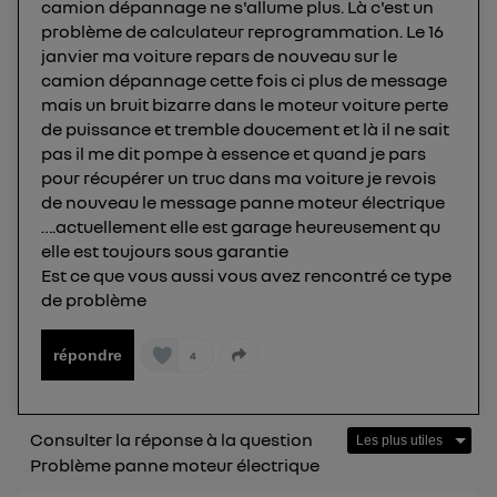
camion dépannage ne s'allume plus. Là c'est un
consentement sur
le portail d’Utiq
("
problème de calculateur reprogrammation. Le 16
") ou via la page « gérer Utiq » en bas de ce site.
janvier ma voiture repars de nouveau sur le
Pour plus d'informations, veuillez consulter
la
camion dépannage cette fois ci plus de message
Politique d'information sur les données
mais un bruit bizarre dans le moteur voiture perte
personnelles d'Utiq
.
de puissance et tremble doucement et là il ne sait
pas il me dit pompe à essence et quand je pars
pour récupérer un truc dans ma voiture je revois
de nouveau le message panne moteur électrique
….actuellement elle est garage heureusement qu
elle est toujours sous garantie
Est ce que vous aussi vous avez rencontré ce type
de problème
répondre
4
Consulter la réponse à la question
Problème panne moteur électrique