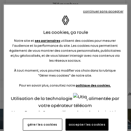
758
membres
Hybride
RENAULT
continuer sans accepter
Après 30 ans de succès, Renault Clio full hybrid E_Tech
insuffle une énergie nouvelle
Les cookies, ça roule
Notre site et
ses partenaires
utilisent des cookies pour mesurer
l'audience et la performance du site. Les cookies nous permettent
posez une question
également de vous montrer des contenus personnalisés, publicitaires
et/ou géolocalisés, et de vous laisser interagir avec nos contenus via
les réseaux sociaux.
rejoignez
À tout moment, vous pourrez modifier vos choix dans la rubrique
"Gérer mes cookies" de notre site.
Pour en savoir plus, consultez notre
politique des cookies.
lire les questions
lire les articles
consultez la brochure
consul
Utilisation de la technologie
, alimentée par
votre opérateur télécom
Nous, Renault Group, utilisons la technologie Utiq
pour nos activités digitales (telles que décrites
estimez votre autonomie
gérer les cookies
accepter les cookies
dans cette notice de consentement) et liées à