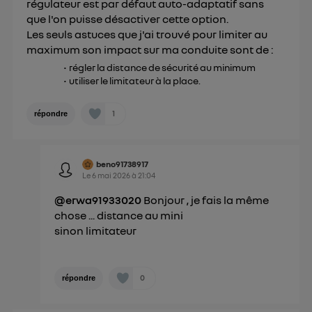
régulateur est par défaut auto-adaptatif sans
consentement sur
le portail d’Utiq
("
que l'on puisse désactiver cette option.
Les seuls astuces que j'ai trouvé pour limiter au
") ou via la page « gérer Utiq » en bas de ce site.
maximum son impact sur ma conduite sont de :
Pour plus d'informations, veuillez consulter
la
Politique d'information sur les données
régler la distance de sécurité au minimum
utiliser le limitateur à la place.
personnelles d'Utiq
.
1
répondre
beno91738917
Le
6 mai 2026
à
21:04
@erwa91933020
Bonjour , je fais la même
chose ... distance au mini
sinon limitateur
0
répondre