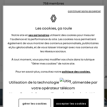
758
membres
Hybride
RENAULT
continuer sans accepter
Après 30 ans de succès, Renault Clio full hybrid E_Tech
insuffle une énergie nouvelle
Les cookies, ça roule
Notre site et
ses partenaires
utilisent des cookies pour mesurer
posez une question
l'audience et la performance du site. Les cookies nous permettent
également de vous montrer des contenus personnalisés, publicitaires
et/ou géolocalisés, et de vous laisser interagir avec nos contenus via
les réseaux sociaux.
rejoignez
À tout moment, vous pourrez modifier vos choix dans la rubrique
"Gérer mes cookies" de notre site.
Pour en savoir plus, consultez notre
politique des cookies.
lire les questions
lire les articles
consultez la brochure
consul
Utilisation de la technologie
, alimentée par
votre opérateur télécom
Nous, Renault Group, utilisons la technologie Utiq
estimez votre autonomie
pour nos activités digitales (telles que décrites
gérer les cookies
accepter les cookies
dans cette notice de consentement) et liées à