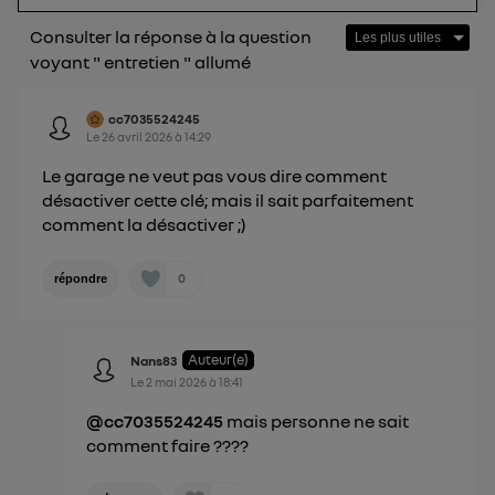
Pour plus d'informations, veuillez consulter
la
Consulter la réponse à la question
Politique d'information sur les données
voyant " entretien " allumé
personnelles d'Utiq
.
cc7035524245
Le
26 avril 2026
à
14:29
Le garage ne veut pas vous dire comment
désactiver cette clé; mais il sait parfaitement
comment la désactiver ;)
0
répondre
Auteur(e)
Nans83
Le
2 mai 2026
à
18:41
@cc7035524245
mais personne ne sait
comment faire ????