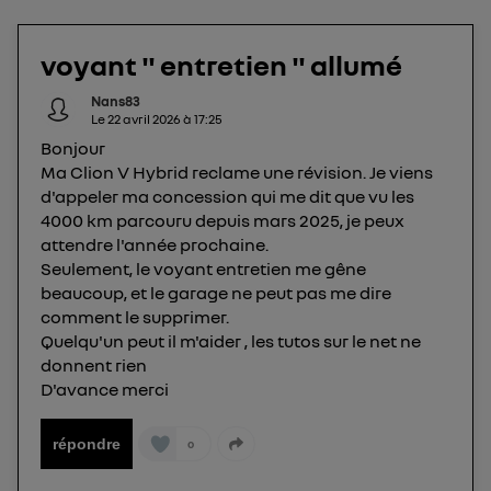
opérateur télécom participant
et que vous
consentez sur chaque site).
voyant " entretien " allumé
La technologie Utiq a été conçue pour la
protection de vos données personnelles en vous
Nans83
offrant choix et contrôle.
Le
22 avril 2026
à
17:25
Elle utilise un identifiant créé par votre opérateur
Bonjour
télécom basé sur votre adresse IP et une référence
Ma Clion V Hybrid reclame une révision. Je viens
de votre contrat internet (ex : votre numéro de
d'appeler ma concession qui me dit que vu les
téléphone).
4000 km parcouru depuis mars 2025, je peux
attendre l'année prochaine.
L'identifiant est associé à votre connexion
Seulement, le voyant entretien me gêne
internet. Ainsi, toutes les personnes utilisant la
beaucoup, et le garage ne peut pas me dire
même connexion et ayant consenties se verront
comment le supprimer.
attribuer le même identifiant. En général :
Quelqu'un peut il m'aider , les tutos sur le net ne
Pour une
connexion foyer
(ex : Wi-Fi), la personnalisation sera basée
donnent rien
sur la navigation des membres du foyer ayant consentis.
Pour une
connexion mobile
, la personnalisation sera basée
D'avance merci
uniquement sur la navigation de l'utilisateur du mobile.
Vous pouvez à tout moment retirer ce
répondre
0
consentement sur
le portail d’Utiq
("
") ou via la page « gérer Utiq » en bas de ce site.