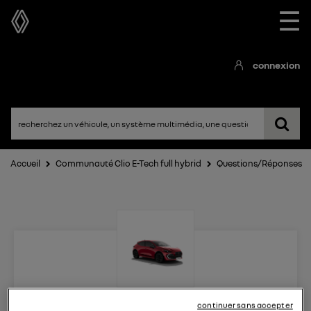
☰
connexion
Accueil
Communauté Clio E-Tech full hybrid
Questions/Réponses
Clio E-Tech full hybrid
continuer sans accepter