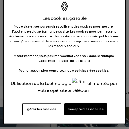
757
membres
Hybride
RENAULT
Les cookies, ça roule
Après 30 ans de succès, Renault Clio full hybrid E_Tech
Notre site et
ses partenaires
utilisent des cookies pour mesurer
insuffle une énergie nouvelle
l'audience et la performance du site. Les cookies nous permettent
également de vous montrer des contenus personnalisés, publicitaires
et/ou géolocalisés, et de vous laisser interagir avec nos contenus via
posez une question
les réseaux sociaux.
À tout moment, vous pourrez modifier vos choix dans la rubrique
"Gérer mes cookies" de notre site.
rejoignez
Pour en savoir plus, consultez notre
politique des cookies.
Utilisation de la technologie
, alimentée par
votre opérateur télécom
lire les questions
lire les articles
consultez la brochure
consul
Nous, Renault Group, utilisons la technologie Utiq
pour nos activités digitales (telles que décrites
gérer les cookies
accepter les cookies
dans cette notice de consentement) et liées à
estimez votre autonomie
votre navigation sur
nos site(s)
(seulement si vous
utilisez une connexion internet fournie par
un