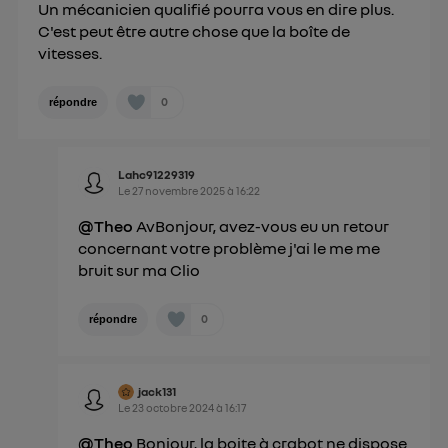
Un mécanicien qualifié pourra vous en dire plus.
C'est peut être autre chose que la boîte de
vitesses.
0
répondre
Lahc91229319
Le
27 novembre 2025
à
16:22
@Theo
AvBonjour, avez-vous eu un retour
concernant votre problème j'ai le me me
bruit sur ma Clio
0
répondre
jack131
Le
23 octobre 2024
à
16:17
@Theo
Bonjour, la boite à crabot ne dispose