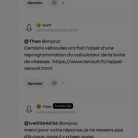
0
répondre
0xFF
Le
19 octobre 2024
à
23:33
@Theo
Bonjour,
Certains véhicules ont fait l'objet d'une
reprogrammation du calculateur de la boite
de vitesses :
https://www.renault.fr/rappel-
renault.html
1
répondre
Auteur(e)
Theo
Le
19 octobre 2024
à
19:19
@ivel33644136
Bonjour,
merci pour votre réponse, je ne ressens pas
d'à-coup, mais il y a bien quasi