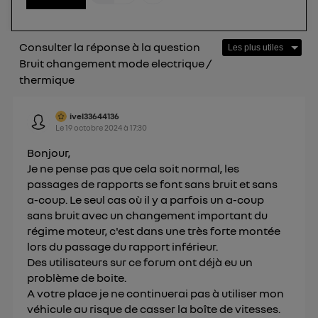
télécom basé sur votre adresse IP et une référence
de votre contrat internet (ex : votre numéro de
téléphone).
Consulter la réponse à la question
L'identifiant est associé à votre connexion
Bruit changement mode electrique /
internet. Ainsi, toutes les personnes utilisant la
thermique
même connexion et ayant consenties se verront
attribuer le même identifiant. En général :
ivel33644136
Pour une
connexion foyer
(ex : Wi-Fi), la personnalisation sera basée
Le
19 octobre 2024
à
17:30
sur la navigation des membres du foyer ayant consentis.
Pour une
connexion mobile
, la personnalisation sera basée
Bonjour,
uniquement sur la navigation de l'utilisateur du mobile.
Je ne pense pas que cela soit normal, les
Vous pouvez à tout moment retirer ce
passages de rapports se font sans bruit et sans
consentement sur
le portail d’Utiq
("
a-coup. Le seul cas où il y a parfois un a-coup
") ou via la page « gérer Utiq » en bas de ce site.
sans bruit avec un changement important du
Pour plus d'informations, veuillez consulter
la
régime moteur, c'est dans une très forte montée
Politique d'information sur les données
lors du passage du rapport inférieur.
personnelles d'Utiq
.
Des utilisateurs sur ce forum ont déjà eu un
problème de boite.
A votre place je ne continuerai pas à utiliser mon
véhicule au risque de casser la boîte de vitesses.