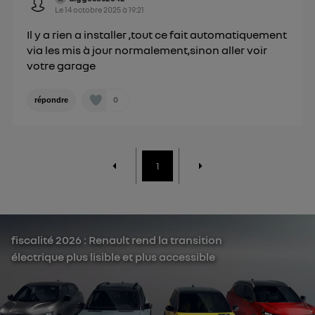
Le
14 octobre 2025
à
19:21
personnelles d'Utiq
.
Il y a rien a installer ,tout ce fait automatiquement
via les mis à jour normalement,sinon aller voir
votre garage
0
répondre
1
fiscalité 2026 : Renault rend la transition
électrique plus lisible et plus accessible