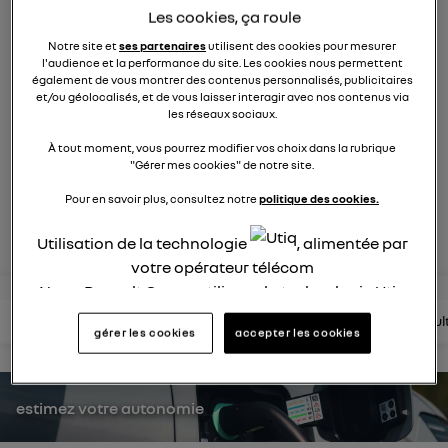
758
membres
Les cookies, ça roule
Hybride
RENAULT
Notre site et
ses partenaires
utilisent des cookies pour mesurer
l'audience et la performance du site. Les cookies nous permettent
également de vous montrer des contenus personnalisés, publicitaires
Après 30 ans de succès, Renault Clio full hybrid E_Tech
et/ou géolocalisés, et de vous laisser interagir avec nos contenus via
insuffle une énergie nouvelle
les réseaux sociaux.
À tout moment, vous pourrez modifier vos choix dans la rubrique
posez une question
"Gérer mes cookies" de notre site.
Pour en savoir plus, consultez notre
politique des cookies.
rejoignez
Utilisation de la technologie
, alimentée par
votre opérateur télécom
Nous, Renault Group, utilisons la technologie Utiq
pour nos activités digitales (telles que décrites
lire les questions
lire les articles
consultez la brochure
consul
gérer les cookies
accepter les cookies
dans cette notice de consentement) et liées à
votre navigation sur
nos site(s)
(seulement si vous
utilisez une connexion internet fournie par
un
estimez votre autonomie
opérateur télécom participant
et que vous
consentez sur chaque site).