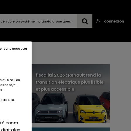
connexion
er sans accepter
fiscalité 2026 : Renault rend la
 du site. Les
transition électrique plus lisible
aires et/ou
et plus accessible
x.
 ma
otre site.
a
r télécom
 digitales