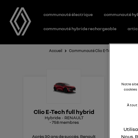
communauté électrique
communauté hy
communauté hybride rechargeable
artic
Accueil
Communauté Clio E-Tech full hybrid
R
Notre sit
cookies 
Bon
À tout
Clio E-Tech full hybrid
voit
Hybride
RENAULT
vite
-
758
membres
Si 
Utilis
(La
Nous, R
Après 30 ans de succès, Renault