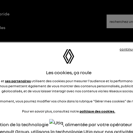
bride
les
Questions/Réponses
continu
Les cookies, ça roule
égulateur
e et
ses partenaires
utilisent des cookies pour mesurer l'audience et la performance
nous permettent également de vous montrer des contenus personnalisés, publicit
Rayanb31
géolocalisés, et de vous laisser interagir avec nos contenus via les réseaux sociau
Le
4 novembre 2024
à
13:49
jour quand j'actionne le bouton du régulateur de vitesse de
 moment, vous pourrez modifier vos choix dans la rubrique "Gérer mes cookies" de n
ure qui est une Clio V alpine 145cv et que je veut augmenter l
Pour en savoir plus, consultez notre
politique des cookies.
sse, le régulateur ce désactive.
quelqu'un peu m'apporter une réponse merci .
ation de la technologie
, alimentée par votre opérateu
 voiture à 2000km)
enault Group, utilisons la technologie Utiq pour nos activités