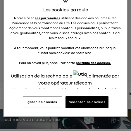
758
membres
Les cookies, ça roule
Hybride
RENAULT
Notre site et
ses partenaires
utilisent des cookies pour mesurer
l'audience et la performance du site. Les cookies nous permettent
Après 30 ans de succès, Renault Clio full hybrid E_Tech
également de vous montrer des contenus personnalisés, publicitaires
insuffle une énergie nouvelle
et/ou géolocalisés, et de vous laisser interagir avec nos contenus via
les réseaux sociaux.
posez une question
À tout moment, vous pourrez modifier vos choix dans la rubrique
"Gérer mes cookies" de notre site.
Pour en savoir plus, consultez notre
politique des cookies.
rejoignez
Utilisation de la technologie
, alimentée par
votre opérateur télécom
Nous, Renault Group, utilisons la technologie Utiq
lire les questions
lire les articles
consultez la brochure
consul
pour nos activités digitales (telles que décrites
gérer les cookies
accepter les cookies
dans cette notice de consentement) et liées à
votre navigation sur
nos site(s)
(seulement si vous
utilisez une connexion internet fournie par
un
estimez votre autonomie
opérateur télécom participant
et que vous