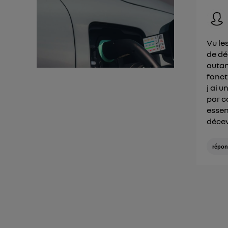
Vu le
de déc
autan
fonct
j ai 
par c
essen
déce
répon