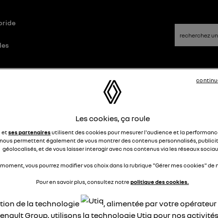
bride
les
 E-Tech plug-in hybrid
Questions/Réponses
continu
Les cookies, ça roule
pacité utile de la batterie de
e et
ses partenaires
utilisent des cookies pour mesurer l'audience et la performance
action
nous permettent également de vous montrer des contenus personnalisés, publicit
géolocalisés, et de vous laisser interagir avec nos contenus via les réseaux sociau
AristideK
 moment, vous pourrez modifier vos choix dans la rubrique "Gérer mes cookies" de n
Le
5 mars 2023
à
13:51
Pour en savoir plus, consultez notre
politique des cookies.
i acquis une Megane estate hybride de 20000 km voici quelq
s en concession. Le certificat de santé de batterie (SHON)
ation de la technologie
, alimentée par votre opérateu
once 100, , soit une capacité nominale de 9;8 kWh. Afin de
enault Group, utilisons la technologie Utiq pour nos activités
rer la capacité utile de ma batterie, j'ai utilisé les données