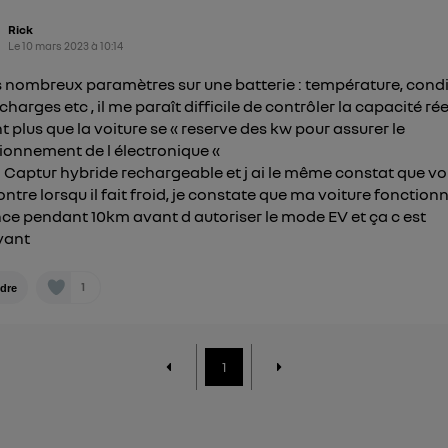
Rick
Le
10 mars 2023
à
10:14
s nombreux paramètres sur une batterie : température, cond
harges etc , il me paraît difficile de contrôler la capacité rée
t plus que la voiture se « reserve des kw pour assurer le
ionnement de l électronique «
un Captur hybride rechargeable et j ai le même constat que vo
ontre lorsqu il fait froid, je constate que ma voiture fonction
ce pendant 10km avant d autoriser le mode EV et ça c est
vant
1
dre
1