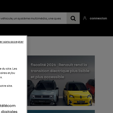
connexion
er sans accepter
fiscalité 2026 : Renault rend la
 du site. Les
transition électrique plus lisible
aires et/ou
et plus accessible
x.
otre site.
ues
r télécom
 digitales