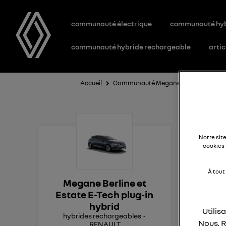
communauté électrique
communauté hy
communauté hybride rechargeable
artic
Accueil
Communauté Megane Berline et Estate
ca
Notre sit
tr
cookies 
À tout
Megane Berline et
j'a
Estate E-Tech plug-in
moi
hybrid
Utilis
ann
hybrides rechargeables
Nous, R
RENAULT
mesu