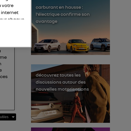
à votre
carburant en hausse :
 internet
l’électrique confirme son
ont
 sur chaque
avantage
e
personnelles
ins
otre adresse
a
éléphone).
e me
s personnes
n
er le même
e
découvrez toutes les
 ces
discussions autour des
membres du foyer
nouvelles motorisations
l'utilisateur du
 d’Utiq
("
ur plus
s données