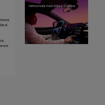
retrouvez nos tutos vidéos
itions
lle d
us .
ne sur