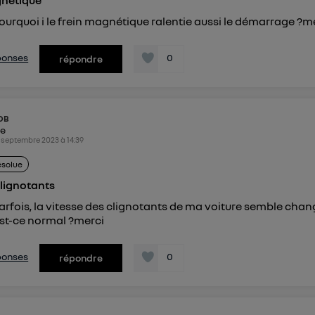
gnétique
urquoi i le frein magnétique ralentie aussi le démarrage ?m
éponses
0
répondre
DB
ke
 septembre 2023
à
14:39
ésolue
lignotants
rfois, la vitesse des clignotants de ma voiture semble chan
st-ce normal ?merci
éponses
0
répondre