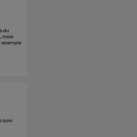
e du
, mais
r exemple
à quoi