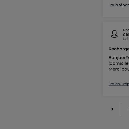
lire la répo
Chr
0
l
Le
1
Recharge
BonjourFa
(domicile
Merci pou
lire les 3 r
1