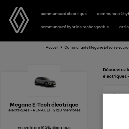
communauté électrique
communauté hy
communauté hybride rechargeable
artic
Accueil
Communauté Megane E-Tech électriq
Découvrez le
électriques
sc
Le
1
Megane E-Tech électrique
électriques
RENAULT
-
2120
membres
Android 
Bonjour, 
dans ma M
nouvelle ère 100% électrique