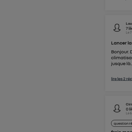
Lau
7
li
Le
7
Lancer la
Bonjour. 
climatisa
jusque là.
lire les 2 r
Cir
0
l
Le
6
question r