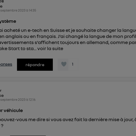
DB
ke
 septembre 2023
à
14:35
système
ai acheté un e-tech en Suisse et je souhaite changer la langu
n anglais ou en français. J'ai changé la langue de mon profil
avertissements s'affichent toujours en allemand, comme pa
ke Start to sta...
voir la suite
éponses
1
répondre
r
ike
 septembre 2023
à
12:16
ur véhicule
pouvez-vous me dire si vous avez fait la dernière mise à jour, 
 ?