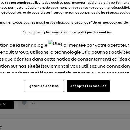
vec les I Phones de mes enfants via Apple Car Play, mais ave
e et
ses partenaires
utilisent des cookies pour mesurer l'audience et la performance
23, la connexion...
voir la suite
nous permettent également de vous montrer des contenus personnalisés, publicit
géolocalisés, et de vous laisser interagir avec nos contenus via les réseaux sociau
 moment, vous pourrez modifier vos choix dans la rubrique "Gérer mes cookies" de n
éponses
0
répondre
Pour en savoir plus, consultez notre
politique des cookies.
ation de la technologie
, alimentée par votre opérateu
DB
enault Group, utilisons la technologie Utiq pour nos activités
ke
 septembre 2023
à
18:51
les que décrites dans cette notice de consentement) et liées 
tion sur
nos site(s)
(seulement si vous utilisez une connexion
déclencher un scan DAB ?
par
un opérateur télécom participant
et que vous consentez
xiste-t-il un moyen de déclencher un scan DAB ? L'un des pro
site).
 n'affiche pas toutes les stations de radio locales et je n'arr
logie Utiq a été conçue pour la protection de vos données 
gérer les cookies
accepter les cookies
trouver de nouvelles stations. Merci
en vous offrant choix et contrôle.
ise un identifiant créé par votre opérateur télécom basé sur v
0
dre
ne référence de votre contrat internet (ex : votre numéro de t
fiant est associé à votre connexion internet. Ainsi, toutes le
nt la même connexion et ayant consenties se verront attribu
7
identifiant. En général :