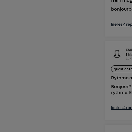
frein ma
bonjourpo
lire les 4 r
EM
1
li
Le
4
question r
Rythme c
BonjourPa
rythme. E
lire les 4 r