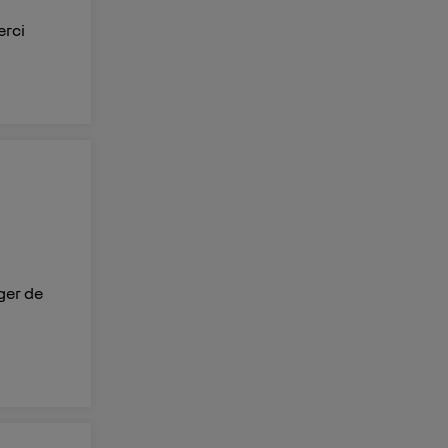
erci
ger de