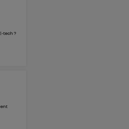
membres du foyer
l'utilisateur du
 d’Utiq
("
-tech ?
ur plus
s données
vent