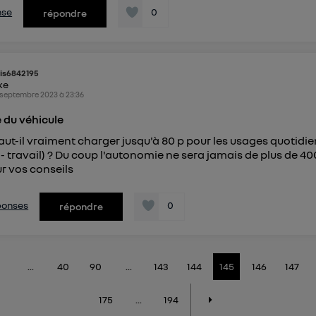
nse
0
répondre
is6842195
ike
 septembre 2023
à
23:36
 du véhicule
ut-il vraiment charger jusqu'à 80 p pour les usages quotidi
 - travail) ? Du coup l'autonomie ne sera jamais de plus de 4
r vos conseils
éponses
0
répondre
...
40
90
...
143
144
145
146
147
175
...
194