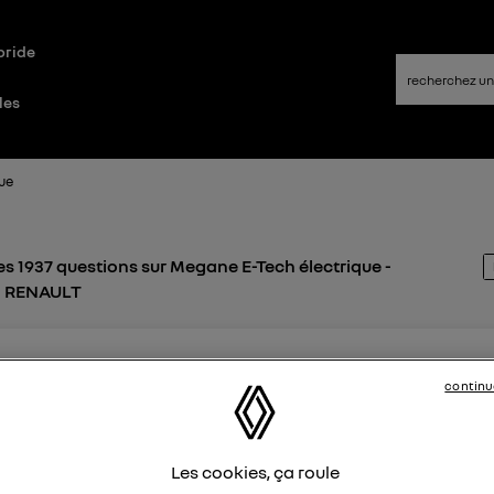
bride
les
ue
s 1937 questions sur Megane E-Tech électrique -
 - RENAULT
hdmn
1 septembre 2023
à
10:54
continu
auto
Depuis quelques jours, Android Auto ne veut plus se connecter
Les cookies, ça roule
égane E-tech. Avez-vous aussi ce problème ? La connexion 