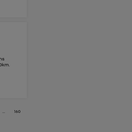
ens
00km.
...
160