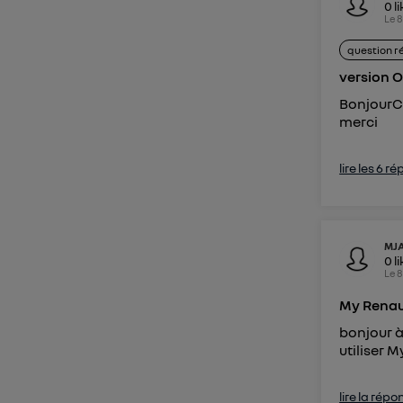
0
l
Pour une
Le
8
Pour un
question r
version 
Vous 
BonjourC
merci
d'infor
lire les 6 r
MJ
0
l
Le
8
My Renau
bonjour à
utiliser M
lire la répo