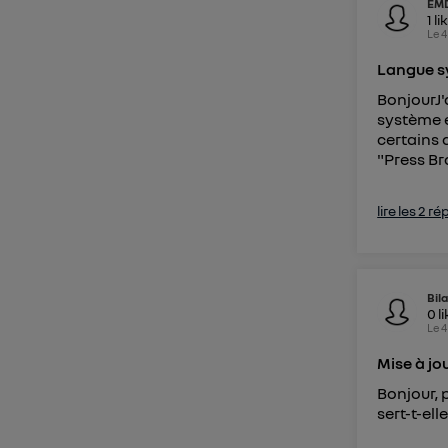
EM
1
li
Le
4
Langue 
BonjourJ'
système e
certains 
"Press Bra
lire les 2 r
Bila
0
l
Le
4
Mise à jo
Bonjour, 
sert-t-elle