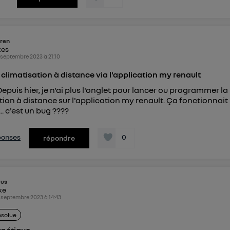
ren
kes
 septembre 2023
à
21:10
 climatisation à distance via l'application my renault
Depuis hier, je n'ai plus l'onglet pour lancer ou programmer la
tion à distance sur l'application my renault. Ça fonctionnait
... c'est un bug ????
éponses
0
répondre
rus
ike
 septembre 2023
à
14:43
ésolue