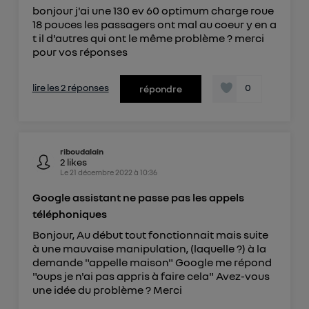
de votre contrat internet (ex : votre numéro de
bonjour j'ai une 130 ev 60 optimum charge roue
18 pouces les passagers ont mal au coeur y en a
téléphone).
t il d'autres qui ont le même problème ? merci
L'identifiant est associé à votre connexion
pour vos réponses
internet. Ainsi, toutes les personnes utilisant la
même connexion et ayant consenties se verront
lire les 2 réponses
0
répondre
attribuer le même identifiant. En général :
Pour une
connexion foyer
(ex : Wi-Fi), la personnalisation sera basée
sur la navigation des membres du foyer ayant consentis.
Pour une
connexion mobile
, la personnalisation sera basée
uniquement sur la navigation de l'utilisateur du mobile.
riboudalain
Vous pouvez à tout moment retirer ce
2
likes
Le
21 décembre 2022
à
10:36
consentement sur
le portail d’Utiq
("
") ou via la page « gérer Utiq » en bas de ce site.
Google assistant ne passe pas les appels
Pour plus d'informations, veuillez consulter
la
téléphoniques
Politique d'information sur les données
Bonjour, Au début tout fonctionnait mais suite
personnelles d'Utiq
.
à une mauvaise manipulation, (laquelle ?) à la
demande "appelle maison" Google me répond
"oups je n'ai pas appris à faire cela" Avez-vous
une idée du problème ? Merci