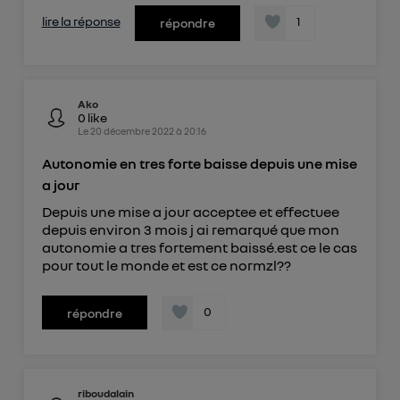
lire la réponse
1
répondre
Ako
0
like
Le
20 décembre 2022
à
20:16
Autonomie en tres forte baisse depuis une mise
a jour
Depuis une mise a jour acceptee et effectuee
depuis environ 3 mois j ai remarqué que mon
autonomie a tres fortement baissé.est ce le cas
pour tout le monde et est ce normzl??
0
répondre
riboudalain