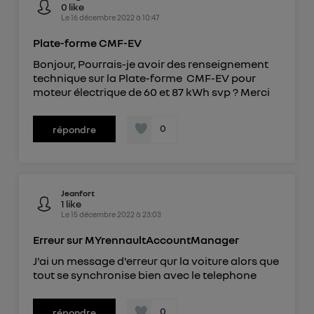
0
like
Le
16 décembre 2022
à
10:47
Plate-forme CMF-EV
Bonjour, Pourrais-je avoir des renseignement
technique sur la Plate-forme CMF-EV pour
moteur électrique de 60 et 87 kWh svp ? Merci
0
répondre
Jeanfort
1
like
Le
15 décembre 2022
à
23:03
Erreur sur MYrennaultAccountManager
J'ai un message d'erreur qur la voiture alors que
tout se synchronise bien avec le telephone
0
répondre