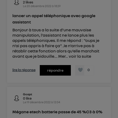
2
likes
Le
20 décembre 2022
à
18:29
lancer un appel téléphonique avec google
assistant
Bonjour à tous a la suite d'une mauvaise
manipulation, l'assistant ne lance plus les
appels téléphoniques. Il me répond : "oups je
n'ai pas appris à faire ça". Je n'arrive pas à
rétablir cette fonction alors qu'elle marchait
avant que je bidouille.... Mer...
voir la suite
lire la réponse
0
répondre
Gcapt
0
like
Le
19 décembre 2022
à
12:04
Mégane etech batterie passe de 45 %C3 à 0%