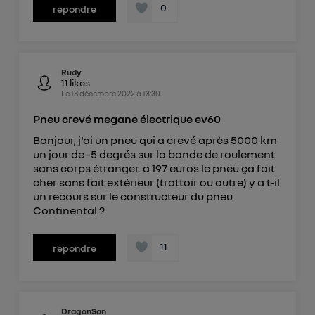
0
répondre
Rudy
11
likes
Le
18 décembre 2022
à
13:30
Pneu crevé megane électrique ev60
Bonjour, j'ai un pneu qui a crevé après 5000 km
un jour de -5 degrés sur la bande de roulement
sans corps étranger. a 197 euros le pneu ça fait
cher sans fait extérieur (trottoir ou autre) y a t-il
un recours sur le constructeur du pneu
Continental ?
11
répondre
DragonSan