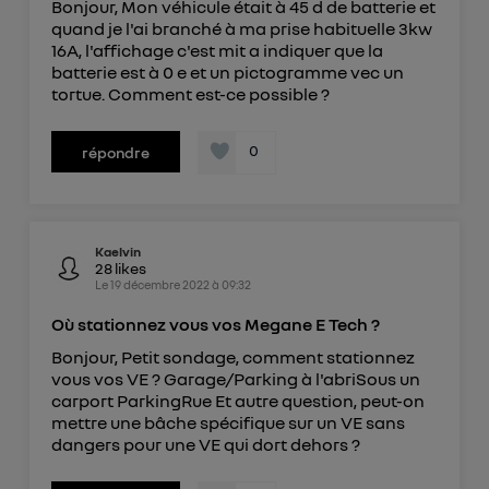
Bonjour, Mon véhicule était à 45 d de batterie et
quand je l'ai branché à ma prise habituelle 3kw
16A, l'affichage c'est mit a indiquer que la
batterie est à 0 e et un pictogramme vec un
tortue. Comment est-ce possible ?
0
répondre
Kaelvin
28
likes
Le
19 décembre 2022
à
09:32
Où stationnez vous vos Megane E Tech ?
Bonjour, Petit sondage, comment stationnez
vous vos VE ? Garage/Parking à l'abriSous un
carport ParkingRue Et autre question, peut-on
mettre une bâche spécifique sur un VE sans
dangers pour une VE qui dort dehors ?