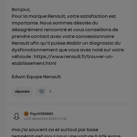
Politique d'information sur les données
Bonjour,
personnelles d'Utiq
.
Pour la marque Renault, votre satisfaction est
importante. Nous sommes désolés du
désagrément rencontré et vous conseillons de
prendre contact avec votre concessionnaire
Renault afin qu'il puisse établir un diagnostic du
dysfonctionnement que vous avez noté sur votre
véhicule :
https://www.renault.fr/trouver-un-
etablissement.html
Edwin Equipe Renault
0
répondre
Pign91158883
Le
31 décembre 2025
à
19:42
moi j'ai souvent ca et surtout par base
température!!.inoui pour une voiture à 60k euros