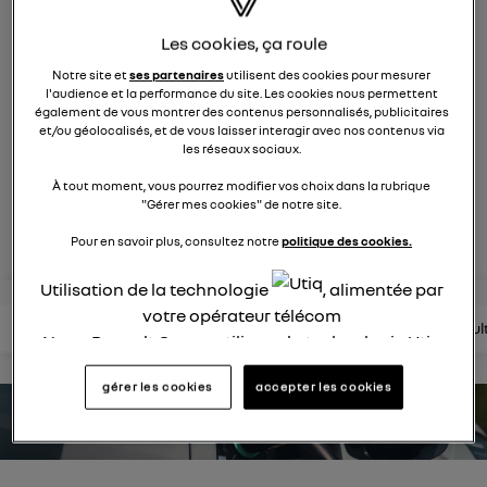
263
membres
Hybride
RENAULT
Les cookies, ça roule
Notre site et
ses partenaires
utilisent des cookies pour mesurer
maîtrisez la route avec Renault Rafale E-Tech full hybrid
l'audience et la performance du site. Les cookies nous permettent
également de vous montrer des contenus personnalisés, publicitaires
et/ou géolocalisés, et de vous laisser interagir avec nos contenus via
les réseaux sociaux.
posez une question
À tout moment, vous pourrez modifier vos choix dans la rubrique
"Gérer mes cookies" de notre site.
rejoignez
Pour en savoir plus, consultez notre
politique des cookies.
Utilisation de la technologie
, alimentée par
votre opérateur télécom
lire les questions
lire les articles
consultez la brochure
consul
Nous, Renault Group, utilisons la technologie Utiq
pour nos activités digitales (telles que décrites
gérer les cookies
accepter les cookies
dans cette notice de consentement) et liées à
votre navigation sur
nos site(s)
(seulement si vous
estimez votre autonomie
utilisez une connexion internet fournie par
un
opérateur télécom participant
et que vous