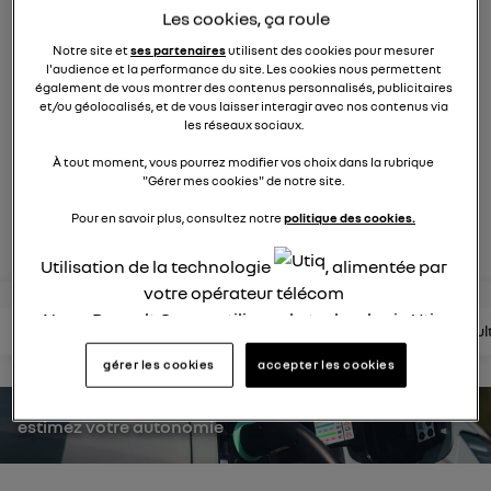
263
membres
Les cookies, ça roule
Hybride
RENAULT
Notre site et
ses partenaires
utilisent des cookies pour mesurer
l'audience et la performance du site. Les cookies nous permettent
également de vous montrer des contenus personnalisés, publicitaires
maîtrisez la route avec Renault Rafale E-Tech full hybrid
et/ou géolocalisés, et de vous laisser interagir avec nos contenus via
les réseaux sociaux.
posez une question
À tout moment, vous pourrez modifier vos choix dans la rubrique
"Gérer mes cookies" de notre site.
Pour en savoir plus, consultez notre
politique des cookies.
rejoignez
Utilisation de la technologie
, alimentée par
votre opérateur télécom
Nous, Renault Group, utilisons la technologie Utiq
lire les questions
lire les articles
consultez la brochure
consul
pour nos activités digitales (telles que décrites
gérer les cookies
accepter les cookies
dans cette notice de consentement) et liées à
votre navigation sur
nos site(s)
(seulement si vous
utilisez une connexion internet fournie par
un
estimez votre autonomie
opérateur télécom participant
et que vous
consentez sur chaque site).