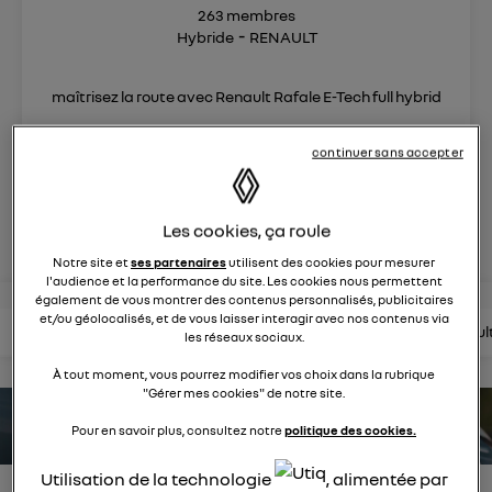
263
membres
Hybride
RENAULT
maîtrisez la route avec Renault Rafale E-Tech full hybrid
continuer sans accepter
posez une question
rejoignez
Les cookies, ça roule
Notre site et
ses partenaires
utilisent des cookies pour mesurer
l'audience et la performance du site. Les cookies nous permettent
également de vous montrer des contenus personnalisés, publicitaires
et/ou géolocalisés, et de vous laisser interagir avec nos contenus via
lire les questions
lire les articles
consultez la brochure
consul
les réseaux sociaux.
À tout moment, vous pourrez modifier vos choix dans la rubrique
"Gérer mes cookies" de notre site.
estimez votre autonomie
Pour en savoir plus, consultez notre
politique des cookies.
Utilisation de la technologie
, alimentée par