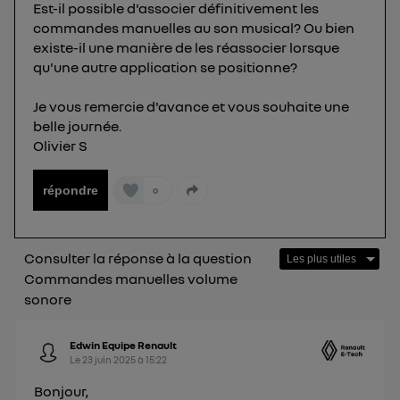
Est-il possible d'associer définitivement les
Pour une
connexion foyer
(ex : Wi-Fi), la personnalisation sera basée
commandes manuelles au son musical? Ou bien
sur la navigation des membres du foyer ayant consentis.
Pour une
connexion mobile
, la personnalisation sera basée
existe-il une manière de les réassocier lorsque
uniquement sur la navigation de l'utilisateur du mobile.
qu'une autre application se positionne?
Vous pouvez à tout moment retirer ce
consentement sur
le portail d’Utiq
("
Je vous remercie d'avance et vous souhaite une
belle journée.
") ou via la page « gérer Utiq » en bas de ce site.
Olivier S
Pour plus d'informations, veuillez consulter
la
Politique d'information sur les données
personnelles d'Utiq
.
répondre
0
Consulter la réponse à la question
Commandes manuelles volume
sonore
Edwin Equipe Renault
Le
23 juin 2025
à
15:22
Bonjour,