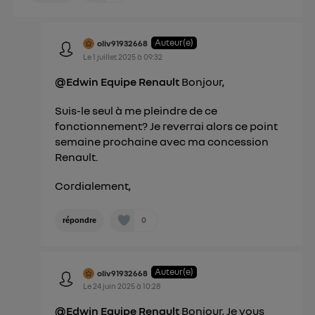
Auteur(e)
oliv91932668
Le
1 juillet 2025
à
09:32
@Edwin Equipe Renault
Bonjour,
Suis-le seul à me pleindre de ce
fonctionnement? Je reverrai alors ce point
semaine prochaine avec ma concession
Renault.
Cordialement,
0
répondre
Auteur(e)
oliv91932668
Le
24 juin 2025
à
10:28
@Edwin Equipe Renault
Bonjour, Je vous