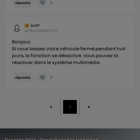
0
répondre
0xFF
Le
18 avril 2025
à
17:11
Bonjour,
Si vous laissez votre véhicule fermé pendant huit
jours, la fonction se désactive. Vous pouvez la
réactiver dans le système multimédia.
0
répondre
1
fiscalité 2026 : Renault rend la transition