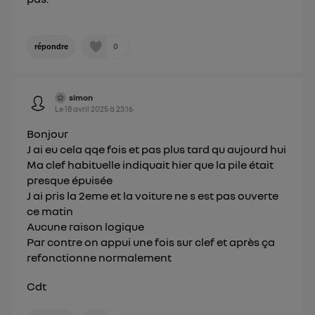
0
répondre
simon
Le
18 avril 2025
à
23:16
Bonjour
J ai eu cela qqe fois et pas plus tard qu aujourd hui
Ma clef habituelle indiquait hier que la pile était
presque épuisée
J ai pris la 2eme et la voiture ne s est pas ouverte
ce matin
Aucune raison logique
Par contre on appui une fois sur clef et après ça
refonctionne normalement
Cdt