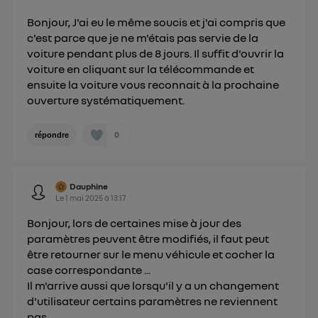
Vous pouvez à tout moment retirer ce
Bonjour, J'ai eu le même soucis et j'ai compris que
consentement sur
le portail d’Utiq
("
c'est parce que je ne m'étais pas servie de la
") ou via la page « gérer Utiq » en bas de ce site.
voiture pendant plus de 8 jours. Il suffit d'ouvrir la
Pour plus d'informations, veuillez consulter
la
voiture en cliquant sur la télécommande et
Politique d'information sur les données
ensuite la voiture vous reconnait à la prochaine
personnelles d'Utiq
.
ouverture systématiquement.
0
répondre
Dauphine
Le
1 mai 2025
à
13:17
Bonjour, lors de certaines mise à jour des
paramètres peuvent être modifiés, il faut peut
être retourner sur le menu véhicule et cocher la
case correspondante ...
Il m'arrive aussi que lorsqu'il y a un changement
d'utilisateur certains paramètres ne reviennent
pas.