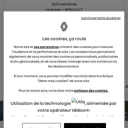
263
membres
Hybride
RENAULT
continuer sans accepter
maîtrisez la route avec Renault Rafale E-Tech full hybrid
Les cookies, ça roule
posez une question
Notre site et
ses partenaires
utilisent des cookies pour mesurer
l'audience et la performance du site. Les cookies nous permettent
également de vous montrer des contenus personnalisés, publicitaires
rejoignez
et/ou géolocalisés, et de vous laisser interagir avec nos contenus via
les réseaux sociaux.
À tout moment, vous pourrez modifier vos choix dans la rubrique
"Gérer mes cookies" de notre site.
lire les questions
lire les articles
consultez la brochure
consul
Pour en savoir plus, consultez notre
politique des cookies.
Utilisation de la technologie
, alimentée par
votre opérateur télécom
estimez votre autonomie
Nous, Renault Group, utilisons la technologie Utiq
pour nos activités digitales (telles que décrites