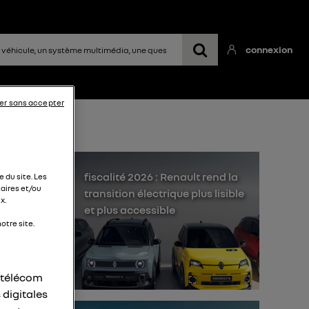
connexion
er sans accepter
fiscalité 2026 : Renault rend la
 du site. Les
aires et/ou
transition électrique plus lisible
x.
et plus accessible
otre site.
oir
r télécom
 digitales