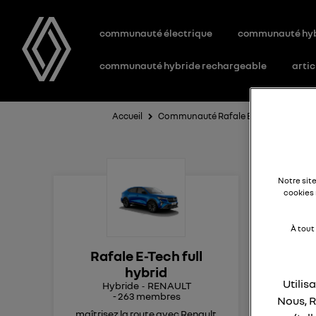
communauté électrique
communauté hy
communauté hybride rechargeable
artic
Accueil
Communauté Rafale E-Tech full hybri
Ra
Notre sit
cookies 
À tout
Bon
Rafale E-Tech full
même
hybrid
Utilis
Hybride
RENAULT
r
-
263
membres
Nous, R
maîtrisez la route avec Renault