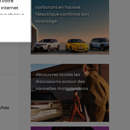
à votre
carburant en hausse :
 internet
l’électrique confirme son
 sur chaque
avantage
personnelles
otre adresse
éléphone).
s personnes
er le même
découvrez toutes les
membres du foyer
discussions autour des
l'utilisateur du
nouvelles motorisations
 d’Utiq
("
ur plus
 chez
s données