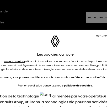
bride
les
continu
d
Questions/Réponses
Les cookies, ça roule
fale qui sans l essence..
e et
ses partenaires
utilisent des cookies pour mesurer l'audience et la performance
nous permettent également de vous montrer des contenus personnalisés, publicit
géolocalisés, et de vous laisser interagir avec nos contenus via les réseaux sociau
trek91834388
Le
30 octobre 2025
à
18:26
 moment, vous pourrez modifier vos choix dans la rubrique "Gérer mes cookies" de n
jour,qui à ce problème des jours mon Rafale sans l essence v
Pour en savoir plus, consultez notre
politique des cookies.
 bien . Depuis que j'ai fais le service j'ai ce problème ?
ation de la technologie
, alimentée par votre opérateu
épondre
0
enault Group, utilisons la technologie Utiq pour nos activités