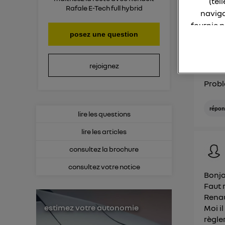
(tel
Rafale E-Tech full hybrid
naviga
Consult
fournie 
essence
posez une question
La techno
rejoignez
Elle util
Probl
IP et u
L'identi
utilisa
répon
lire les questions
lire les articles
Pour une
consultez la brochure
Pour un
consultez votre notice
Vous 
Bonjo
Faut 
d'infor
Renau
estimez votre autonomie
Moi i
règler.