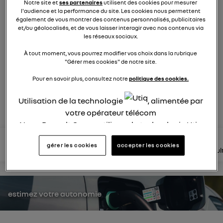
Notre site et
ses partenaires
utilisent des cookies pour mesurer
263
membres
l'audience et la performance du site. Les cookies nous permettent
Hybride
RENAULT
également de vous montrer des contenus personnalisés, publicitaires
et/ou géolocalisés, et de vous laisser interagir avec nos contenus via
les réseaux sociaux.
maîtrisez la route avec Renault Rafale E-Tech full hybrid
À tout moment, vous pourrez modifier vos choix dans la rubrique
"Gérer mes cookies" de notre site.
posez une question
Pour en savoir plus, consultez notre
politique des cookies.
Utilisation de la technologie
, alimentée par
rejoignez
votre opérateur télécom
Nous, Renault Group, utilisons la technologie Utiq
pour nos activités digitales (telles que décrites
gérer les cookies
accepter les cookies
dans cette notice de consentement) et liées à
lire les questions
lire les articles
consultez la brochure
consul
votre navigation sur
nos site(s)
(seulement si vous
utilisez une connexion internet fournie par
un
opérateur télécom participant
et que vous
estimez votre autonomie
consentez sur chaque site).
La technologie Utiq a été conçue pour la
protection de vos données personnelles en vous