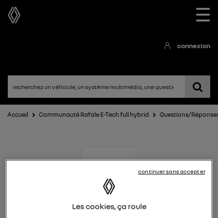
☰
connexion
Accueil
Communauté Rafale E-Tech full hybrid
Questions/Réponse
continuer sans accepter
Rafale E-Tech full hybrid
Les cookies, ça roule