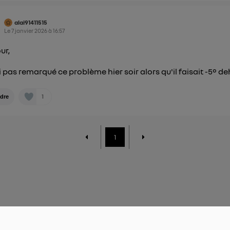
alai91411515
Le
7 janvier 2026
à
16:57
ur,
ai pas remarqué ce problème hier soir alors qu'il faisait -5° de
1
dre
1