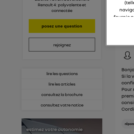
Mer
(tel
Renault 4 : polyvalente et
naviga
connectée
fournie 
r
posez une question
La techno
Consult
rejoignez
Elle util
IP et u
L'identi
utilisa
Bonjo
lire les questions
Si la
Pour une
confir
lire les articles
Pour 
Pour un
consultez la brochure
premi
Vous 
consi
consultez votre notice
Cord
d'infor
répon
estimez votre autonomie