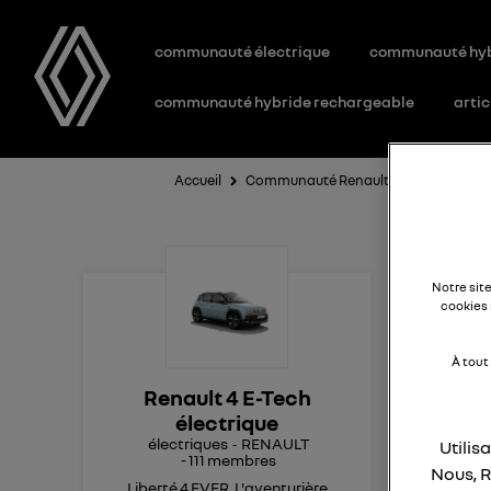
communauté électrique
communauté hy
communauté hybride rechargeable
artic
Accueil
Communauté Renault 4 E-Tech électri
Ai
Notre sit
cookies 
À tout
Bon
Renault 4 E-Tech
Malg
électrique
d'e
électriques
RENAULT
Utilis
Est
-
111
membres
App
Nous, R
Liberté 4 EVER. L'aventurière