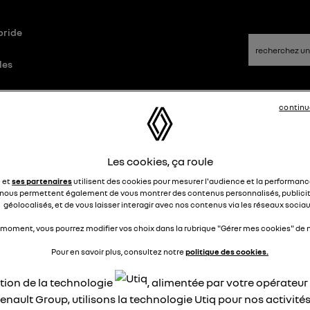
bride
les
continu
que
Questions/Réponses
Les cookies, ça roule
r froid volant
e et
ses partenaires
utilisent des cookies pour mesurer l'audience et la performance
nous permettent également de vous montrer des contenus personnalisés, publicit
henanie
géolocalisés, et de vous laisser interagir avec nos contenus via les réseaux sociau
Le
6 janvier 2026
à
19:05
 moment, vous pourrez modifier vos choix dans la rubrique "Gérer mes cookies" de n
jour
ré la climatisation réglée à 20°, j'ai de l'air froid qui provient
Pour en savoir plus, consultez notre
politique des cookies.
n dessous du volant.
ation de la technologie
, alimentée par votre opérateu
-ce que vous rencontrez également ce problème ?
aremment certaines R5 présentent aussi ce défaut.
enault Group, utilisons la technologie Utiq pour nos activités