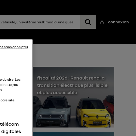
connexion
er sans accepter
fiscalité 2026 : Renault rend la
 du site. Les
transition électrique plus lisible
aires et/ou
x.
et plus accessible
otre site.
r télécom
 digitales