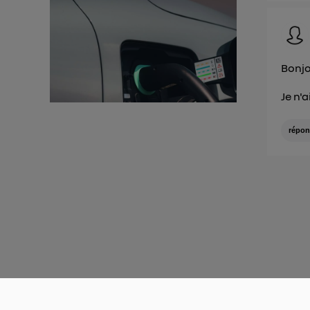
Bonjo
Je n'
répon