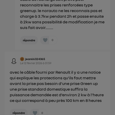
reconnaitre les prises renforcées type
greenup. le norauto ne les reconnais pas et
charge à 3.7kw pendant 2h et passe ensuite
à 2kw sans possibilité de modification je me
suis fait avoir..........
0
répondre
jean66324365
Le
12 février 2026
à
01:59
avec le câble fourni par Renault il y a une notice
qui explique les protections qu'ils faut mettre
avant la prise pas besoin d'une prise Green up
une prise standard domestique suffira la
puissance demandée est d'environ 2 kw à l'heure
ce qui correspond à peu près 100 km en 8 heures
0
répondre