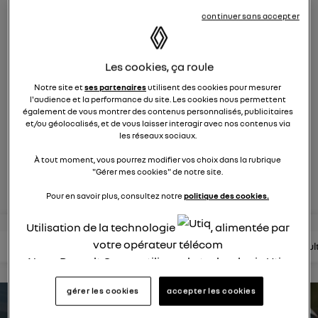
électrique
continuer sans accepter
111
membres
électriques
RENAULT
Les cookies, ça roule
Liberté 4 EVER. L'aventurière Renault 4 : polyvalente et
Notre site et
ses partenaires
utilisent des cookies pour mesurer
connectée
l'audience et la performance du site. Les cookies nous permettent
également de vous montrer des contenus personnalisés, publicitaires
et/ou géolocalisés, et de vous laisser interagir avec nos contenus via
posez une question
les réseaux sociaux.
À tout moment, vous pourrez modifier vos choix dans la rubrique
"Gérer mes cookies" de notre site.
rejoignez
Pour en savoir plus, consultez notre
politique des cookies.
Utilisation de la technologie
, alimentée par
votre opérateur télécom
lire les questions
lire les articles
consultez la brochure
consul
Nous, Renault Group, utilisons la technologie Utiq
pour nos activités digitales (telles que décrites
gérer les cookies
accepter les cookies
dans cette notice de consentement) et liées à
estimez votre autonomie
votre navigation sur
nos site(s)
(seulement si vous