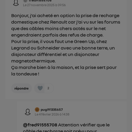
consentement sur
le portail d’Utiq
("
fred91555708
Le
27 novembre 2025
à
09:56
") ou via la page « gérer Utiq » en bas de ce site.
Pour plus d'informations, veuillez consulter
la
Bonjour, j'ai acheté en option la prise de recharge
Politique d'information sur les données
domestique chez Renault car j'ai vu sur les forums
que des câbles moins chers actés sur le net
personnelles d'Utiq
.
engendraient parfois des refus de charge.
Pour la prise, il vous faut une Green Up, chez
Legrand ou Schneider avec une bonne terre, un
disjoncteur différentiel et un disjoncteur
magnetothermique.
Ça marche bien à la maison, et la prise sert pour
la tondeuse !
2
répondre
pugl91335657
Le
4 février 2026
à
14:38
@fred91555708
Attention vérifier que le
câble de recharge soit prévu pour