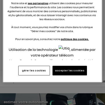
électrique
Notre site et
ses partenaires
utilisent des cookies pour mesurer
l'audience et la performance du site. Les cookies nous permettent
872
membres
également de vous montrer des contenus personnalisés, publicitaires
et/ou géolocalisés, et de vous laisser interagir avec nos contenus via
électriques
RENAULT
les réseaux sociaux.
R5 est de retour. Pop malicieuse, accueillante, Renault 5
À tout moment, vous pourrez modifier vos choix dans la rubrique
électrise son époque
"Gérer mes cookies" de notre site.
Pour en savoir plus, consultez notre
politique des cookies.
posez une question
Utilisation de la technologie
, alimentée par
votre opérateur télécom
rejoignez
Nous, Renault Group, utilisons la technologie Utiq
pour nos activités digitales (telles que décrites
gérer les cookies
accepter les cookies
dans cette notice de consentement) et liées à
votre navigation sur
nos site(s)
(seulement si vous
lire les questions
lire les articles
consultez la brochure
consul
utilisez une connexion internet fournie par
un
opérateur télécom participant
et que vous
consentez sur chaque site).
La technologie Utiq a été conçue pour la
estimez votre autonomie