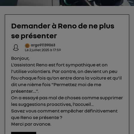
protection de vos données personnelles en vous
offrant choix et contrôle.
Elle utilise un identifiant créé par votre opérateur
télécom basé sur votre adresse IP et une référence
Demander à Reno de ne plus
de votre contrat internet (ex : votre numéro de
se présenter
téléphone).
L'identifiant est associé à votre connexion
argo91139063
Le
2 juillet 2025
à
17:59
internet. Ainsi, toutes les personnes utilisant la
Bonjour,
même connexion et ayant consenties se verront
L'assistant Reno est fort sympathique et on
attribuer le même identifiant. En général :
l'utilise volontiers. Par contre, on devient un peu
Pour une
connexion foyer
(ex : Wi-Fi), la personnalisation sera basée
sur la navigation des membres du foyer ayant consentis.
fou chaque fois qu'on entre dans la voiture et qu'il
Pour une
connexion mobile
, la personnalisation sera basée
dit une nième fois "Permettez moi de me
uniquement sur la navigation de l'utilisateur du mobile.
présenter....".
Vous pouvez à tout moment retirer ce
On a essayé pas mal de choses comme supprimer
consentement sur
le portail d’Utiq
("
les suggestions proactives, l'accueil...
") ou via la page « gérer Utiq » en bas de ce site.
Savez vous comment empêcher définitivement
Pour plus d'informations, veuillez consulter
la
que Reno se présente ?
Politique d'information sur les données
Merci par avance.
personnelles d'Utiq
.