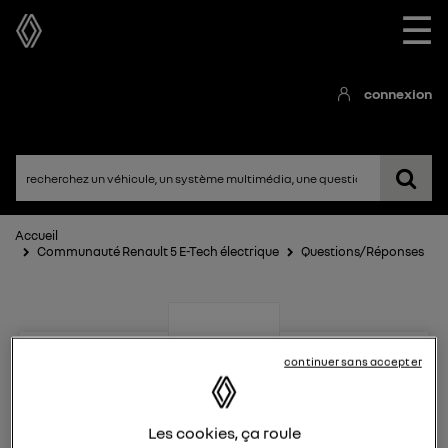
☰
connexion
Accueil
Communauté Renault 5 E-Tech électrique
Questions/Réponses
continuer sans accepter
Renault 5 E-Tech
Les cookies, ça roule