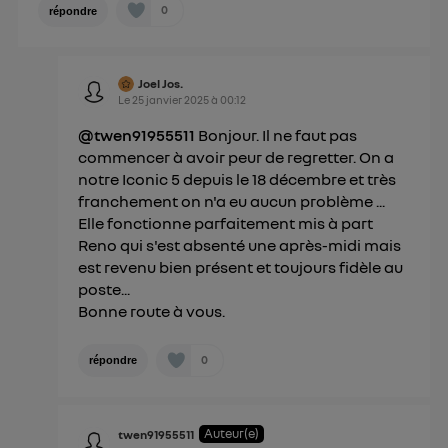
0
répondre
Joel Jos.
Le
25 janvier 2025
à
00:12
@twen91955511
Bonjour. Il ne faut pas
commencer à avoir peur de regretter. On a
notre Iconic 5 depuis le 18 décembre et très
franchement on n'a eu aucun problème ...
Elle fonctionne parfaitement mis à part
Reno qui s'est absenté une après-midi mais
est revenu bien présent et toujours fidèle au
poste...
Bonne route à vous.
0
répondre
Auteur(e)
twen91955511