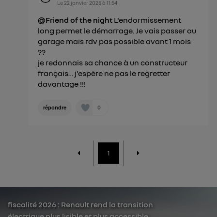
Le
22 janvier 2025
à
11:54
@Friend of the night
L'endormissement
long permet le démarrage. Je vais passer au
garage mais rdv pas possible avant 1 mois
??
je redonnais sa chance à un constructeur
français… j'espère ne pas le regretter
davantage !!!
0
répondre
1
fiscalité 2026 : Renault rend la transition
électrique plus lisible et plus accessible