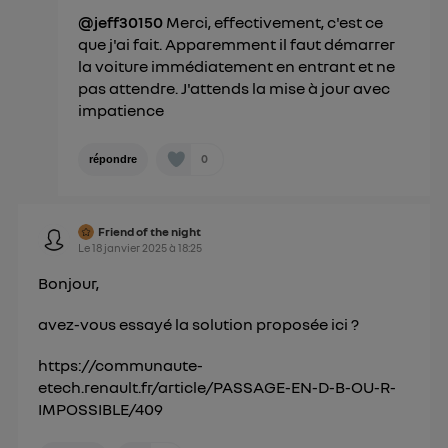
@jeff30150
Merci, effectivement, c'est ce
que j'ai fait. Apparemment il faut démarrer
la voiture immédiatement en entrant et ne
pas attendre. J'attends la mise à jour avec
impatience
0
répondre
Friend of the night
Le
18 janvier 2025
à
18:25
Bonjour,
avez-vous essayé la solution proposée ici ?
https://communaute-
etech.renault.fr/article/PASSAGE-EN-D-B-OU-R-
IMPOSSIBLE/409