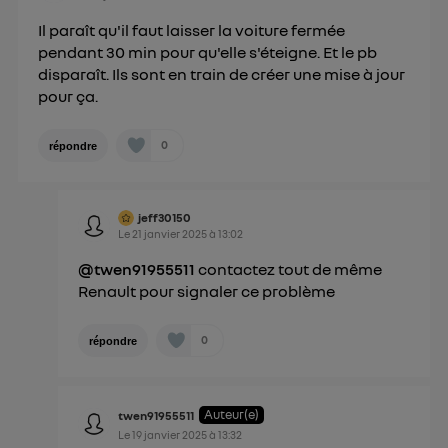
Pour une
connexion mobile
, la personnalisation sera basée
uniquement sur la navigation de l'utilisateur du mobile.
Il paraît qu'il faut laisser la voiture fermée
Vous pouvez à tout moment retirer ce
pendant 30 min pour qu'elle s'éteigne. Et le pb
consentement sur
le portail d’Utiq
("
disparaît. Ils sont en train de créer une mise à jour
") ou via la page « gérer Utiq » en bas de ce site.
pour ça.
Pour plus d'informations, veuillez consulter
la
Politique d'information sur les données
0
répondre
personnelles d'Utiq
.
jeff30150
Le
21 janvier 2025
à
13:02
@twen91955511
contactez tout de même
Renault pour signaler ce problème
0
répondre
Auteur(e)
twen91955511
Le
19 janvier 2025
à
13:32