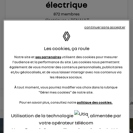
électrique
872
membres
électriques
RENAULT
continuer sans accepter
R5 est de retour. Pop malicieuse, accueillante, Renault 5
électrise son époque
Les cookies, ça roule
posez une question
Notre site et
ses partenaires
utilisent des cookies pour mesurer
l'audience et la performance du site. Les cookies nous permettent
également de vous montrer des contenus personnalisés, publicitaires
et/ou géolocalisés, et de vous laisser interagir avec nos contenus via
rejoignez
les réseaux sociaux.
À tout moment, vous pourrez modifier vos choix dans la rubrique
"Gérer mes cookies" de notre site.
lire les questions
lire les articles
consultez la brochure
consul
Pour en savoir plus, consultez notre
politique des cookies.
Utilisation de la technologie
, alimentée par
votre opérateur télécom
estimez votre autonomie
Nous, Renault Group, utilisons la technologie Utiq