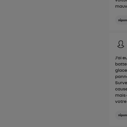
mauva
répon
J'ai 
batte
glace
panne
Survei
cause
mais 
votre
répon