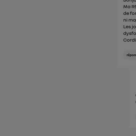
Ma R5
de fo
ni ma
Les j
dysfo
Cord
répon