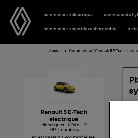
communauté électrique
communauté hy
communauté hybride rechargeable
artic
Accueil
Communauté Renault 5 E-Tech électri
Pb
sy
Renault 5 E-Tech
Bon
électrique
J'a
électriques
RENAULT
-
874
membres
"fa
Et 
R5 est de retour. Pop malicieuse,