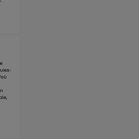
de
uies-
'où
en
ale,