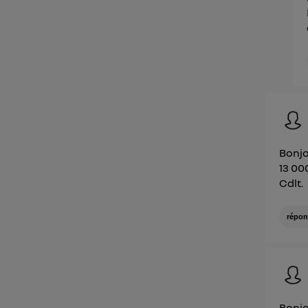
Bonj
13 00
Cdlt.
répon
Bonj