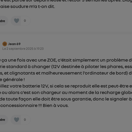
ise soudure m'a t-on dit.
0
dre
Jean 69
Le
2 septembre 2025
à
19:23
eu ça une fois avec une ZOE, c'était simplement un problème 
rie standard à changer (12V destinée à piloter les phares, ess
s, et clignotants et malheureusement l'ordinateur de bord) d
 générale !
llez votre batterie 12V, si cela se reproduit elle est peut-être 
 ou alors c'est son chargeur au moment de la recharge glob
de toute façon elle doit être sous garantie, donc le signaler à
 concessionnaire !!! Bien à vous.
0
dre