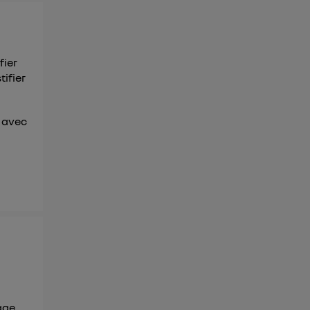
fier
tifier
r avec
age.