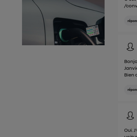
/conve
Pour une
Pour un
répon
Vous 
d'infor
Bonjo
Janvi
Bien 
répon
Oui. J
voitu