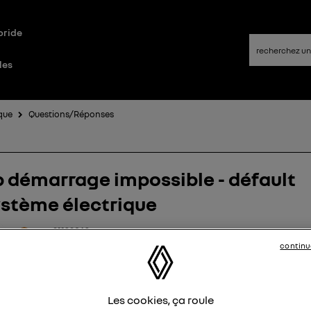
bride
les
que
Questions/Réponses
 démarrage impossible - défault
stème électrique
argo91139063
Le
2 septembre 2025
à
18:00
continu
jour,
i eu ce matin un problème : message "démarrage impossible"
ire contrôler système électrique" avec un son bip bip incessa
Les cookies, ça roule
bien entendu impossible de démarrer.