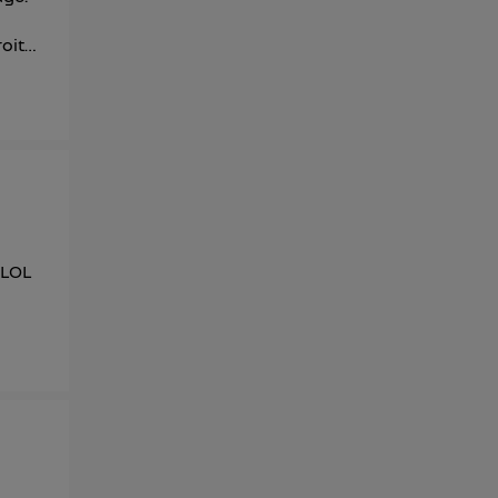
oit…
.LOL