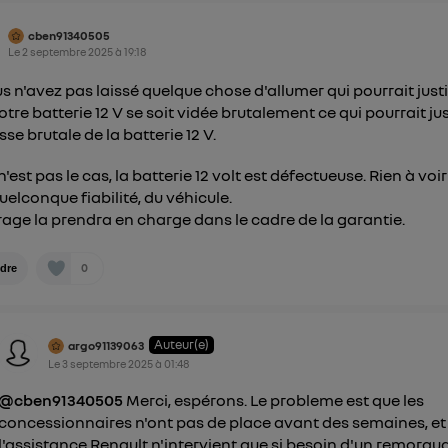
cben91340505
Le
2 septembre 2025
à
19:18
us n'avez pas laissé quelque chose d'allumer qui pourrait justi
otre batterie 12 V se soit vidée brutalement ce qui pourrait jus
sse brutale de la batterie 12 V.
 n'est pas le cas, la batterie 12 volt est défectueuse. Rien à voi
uelconque fiabilité, du véhicule.
rage la prendra en charge dans le cadre de la garantie.
0
dre
Auteur(e)
argo91139063
Le
3 septembre 2025
à
01:48
@cben91340505
Merci, espérons. Le probleme est que les
concessionnaires n'ont pas de place avant des semaines, et
l'assistance Renault n'intervient que si besoin d'un remorqu