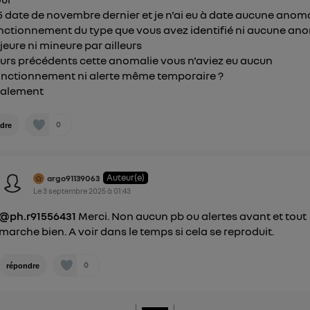
 date de novembre dernier et je n'ai eu à date aucune anom
nctionnement du type que vous avez identifié ni aucune an
jeure ni mineure par ailleurs
ours précédents cette anomalie vous n'aviez eu aucun
nctionnement ni alerte même temporaire ?
ialement
0
dre
Auteur(e)
argo91139063
Le
3 septembre 2025
à
01:43
@ph.r91556431
Merci. Non aucun pb ou alertes avant et tout
marche bien. A voir dans le temps si cela se reproduit.
0
répondre