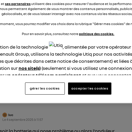
e et
ses partenaires
utilisent des cookies pour mesurer l'audience et la performance
s quelques minutes après, j'ai eu le message "Batterie 12v tro
nous permettent également de vous montrer des contenus personnalisés, publicit
le, arrêt du système" et l'écran est devenu noir.
géolocalisés, et de vous laisser interagir avec nos contenus via les réseaux sociau
 moment, vous pourrez modifier vos choix dans la rubrique "Gérer mes cookies" de n
i branché sur la batterie 12v un chargeur pendant 2 heure et t
 redevenu normal.
Pour en savoir plus, consultez notre
politique des cookies.
uis très inquiet de la fiabilité de la voiture et de retomber en
ne.
ation de la technologie
, alimentée par votre opérateu
z vous déjà eu ce pb ? Que faire ?
enault Group, utilisons la technologie Utiq pour nos activités
t
les que décrites dans cette notice de consentement) et liées 
tion sur
nos site(s)
(seulement si vous utilisez une connexion
épondre
0
par
un opérateur télécom participant
et que vous consentez
site).
logie Utiq a été conçue pour la protection de vos données 
gérer les cookies
accepter les cookies
er les 7 réponses à la question Pb démarrage
en vous offrant choix et contrôle.
ble - défault système électrique
ise un identifiant créé par votre opérateur télécom basé sur v
ne référence de votre contrat internet (ex : votre numéro de t
luc
fiant est associé à votre connexion internet. Ainsi, toutes le
Le
4 septembre 2025
à
11:57
nt la même connexion et ayant consenties se verront attribu
 soit la batterie qui pose problème ou alors l'onduleur
identifiant. En général :