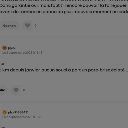
Donc garantie oui, mais faut t'il encore pouvoir la faire jouer
avant de tomber en panne au plus mauvais moment ou endr
0
répondre
jipipi
Le
2 septembre 2025
à
18:43
our
0 km depuis janvier, aucun souci à part un pare-brise éclaté ..
0
dre
ph.r91556431
Le
2 septembre 2025
à
18:25
our