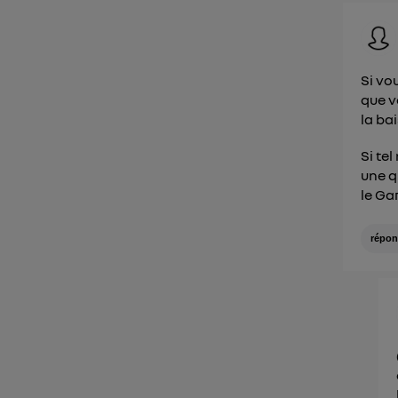
Si vo
que v
la bai
Si tel
une q
le Ga
répon