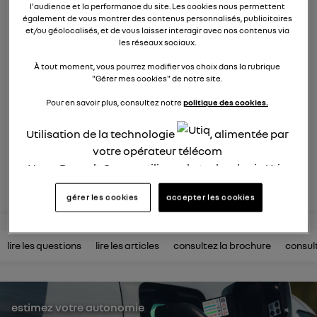
électrique
l'audience et la performance du site. Les cookies nous permettent
également de vous montrer des contenus personnalisés, publicitaires
et/ou géolocalisés, et de vous laisser interagir avec nos contenus via
872
membres
les réseaux sociaux.
électriques
RENAULT
À tout moment, vous pourrez modifier vos choix dans la rubrique
"Gérer mes cookies" de notre site.
R5 est de retour. Pop malicieuse, accueillante, Renault 5
électrise son époque
Pour en savoir plus, consultez notre
politique des cookies.
posez une question
Utilisation de la technologie
, alimentée par
votre opérateur télécom
Nous, Renault Group, utilisons la technologie Utiq
rejoignez
pour nos activités digitales (telles que décrites
gérer les cookies
accepter les cookies
dans cette notice de consentement) et liées à
votre navigation sur
nos site(s)
(seulement si vous
utilisez une connexion internet fournie par
un
lire les questions
lire les articles
consultez la brochure
consul
opérateur télécom participant
et que vous
consentez sur chaque site).
La technologie Utiq a été conçue pour la
protection de vos données personnelles en vous
estimez votre autonomie