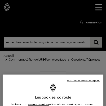
☰
connexion
Accueil
Communauté Renault 5 E-Tech électrique
Questions/Réponses
continuer sans accepter
Les cookies, ça roule
Renault 5 E-Tech
Notre site et
ses partenaires
utilisent des cookies pour mesurer