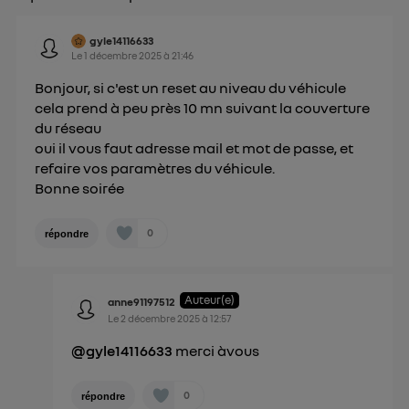
personnelles d'Utiq
.
gyle14116633
Le
1 décembre 2025
à
21:46
Bonjour, si c'est un reset au niveau du véhicule
cela prend à peu près 10 mn suivant la couverture
du réseau
oui il vous faut adresse mail et mot de passe, et
refaire vos paramètres du véhicule.
Bonne soirée
0
répondre
Auteur(e)
anne91197512
Le
2 décembre 2025
à
12:57
@gyle14116633
merci àvous
0
répondre