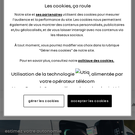
électrique
Les cookies, ça roule
872
membres
Notre site et
ses partenaires
utilisent des cookies pour mesurer
l'audience et la performance du site. Les cookies nous permettent
électriques
RENAULT
également de vous montrer des contenus personnalisés, publicitaires
et/ou géolocalisés, et de vous laisser interagir avec nos contenus via
R5 est de retour. Pop malicieuse, accueillante, Renault 5
les réseaux sociaux.
électrise son époque
À tout moment, vous pourrez modifier vos choix dans la rubrique
"Gérer mes cookies" de notre site.
posez une question
Pour en savoir plus, consultez notre
politique des cookies.
Utilisation de la technologie
, alimentée par
rejoignez
votre opérateur télécom
Nous, Renault Group, utilisons la technologie Utiq
pour nos activités digitales (telles que décrites
gérer les cookies
accepter les cookies
dans cette notice de consentement) et liées à
lire les questions
lire les articles
consultez la brochure
consul
votre navigation sur
nos site(s)
(seulement si vous
utilisez une connexion internet fournie par
un
opérateur télécom participant
et que vous
estimez votre autonomie
consentez sur chaque site).