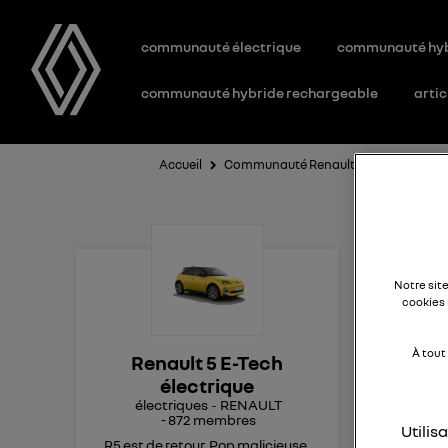
communauté électrique
communauté hy
communauté hybride rechargeable
artic
Accueil
Communauté Renault 5 E-Tech électri
Vo
Notre sit
cookies 
Bon
À tout
Renault 5 E-Tech
pan
électrique
N ,p
électriques
RENAULT
min
-
872
membres
Utilis
sec
R5 est de retour. Pop malicieuse,