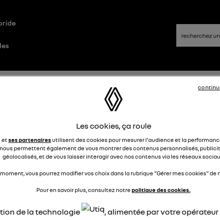
bride
les
que
Questions/Réponses
continu
iture immobilisé
Les cookies, ça roule
e et
ses partenaires
utilisent des cookies pour mesurer l'audience et la performance
gyle14116633
nous permettent également de vous montrer des contenus personnalisés, publicit
Le
1 février 2025
à
16:06
géolocalisés, et de vous laisser interagir avec nos contenus via les réseaux sociau
jour , réception de la R5 ce vendredi 31 janvier 10h30 à 16h00
 moment, vous pourrez modifier vos choix dans la rubrique "Gérer mes cookies" de n
ne juste fait 30km impossible de bouger le véhicule qui reste
ar contre j'ai un défaut de circuit électrique batterie 12V cha
Pour en savoir plus, consultez notre
politique des cookies.
imum,le véhicule s'éteind tout seul au bout de quelques
ation de la technologie
, alimentée par votre opérateu
ondes . J'ai attendu plus d une heure avant de redémarrer id