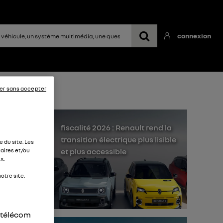
connexion
er sans accepter
fiscalité 2026 : Renault rend la
transition électrique plus lisible
 du site. Les
et plus accessible
aires et/ou
x.
 en
otre site.
 en
rge
r télécom
em