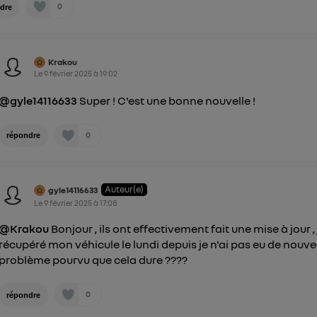
0
dre
Krakou
Le
9 février 2025
à
19:02
@gyle14116633
Super ! C'est une bonne nouvelle !
0
répondre
Auteur(e)
gyle14116633
Le
9 février 2025
à
17:08
@Krakou
Bonjour , ils ont effectivement fait une mise à jour , 
récupéré mon véhicule le lundi depuis je n'ai pas eu de nouve
problème pourvu que cela dure ????
0
répondre