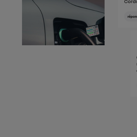
Cord
répon