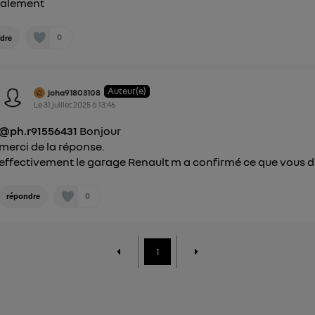
ialement
0
dre
Auteur(e)
joha91803108
Le
31 juillet 2025
à
13:46
@ph.r91556431
Bonjour
merci de la réponse.
effectivement le garage Renault m a confirmé ce que vous di
0
répondre
1