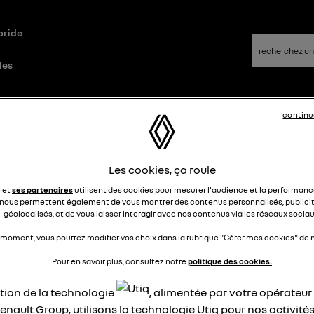
bride
les
continu
que
Questions/Réponses
Les cookies, ça roule
sur le capot indicateur de charge
e et
ses partenaires
utilisent des cookies pour mesurer l'audience et la performance
nous permettent également de vous montrer des contenus personnalisés, publicit
joha91803108
géolocalisés, et de vous laisser interagir avec nos contenus via les réseaux sociau
Le
29 juillet 2025
à
19:58
 moment, vous pourrez modifier vos choix dans la rubrique "Gérer mes cookies" de n
jour,
Pour en savoir plus, consultez notre
politique des cookies.
 ce que le 5 sur le capot sert comme indicateur de charge pou
s les modeles de R5 electrique ?
ation de la technologie
, alimentée par votre opérateu
enault Group, utilisons la technologie Utiq pour nos activités