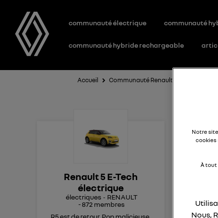
communauté électrique
communauté hy
communauté hybride rechargeable
artic
Accueil
Communauté Renault 5 E-Tech électri
5 
Notre sit
cookies 
À tout
Bon
Renault 5 E-Tech
électrique
Est
électriques
RENAULT
tou
Utilis
-
872
membres
Nous, R
R5 est de retour. Pop malicieuse,