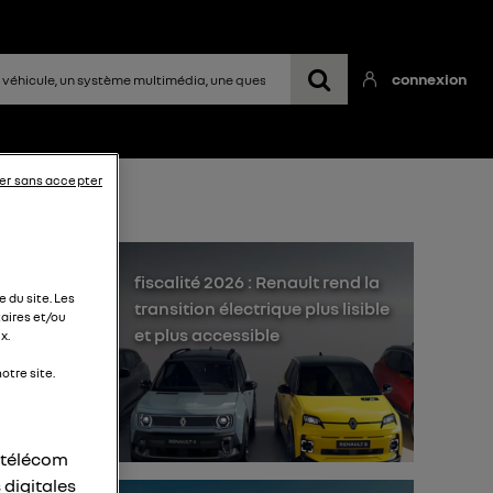
connexion
er sans accepter
fiscalité 2026 : Renault rend la
 du site. Les
transition électrique plus lisible
aires et/ou
et plus accessible
x.
otre site.
r
r télécom
 digitales