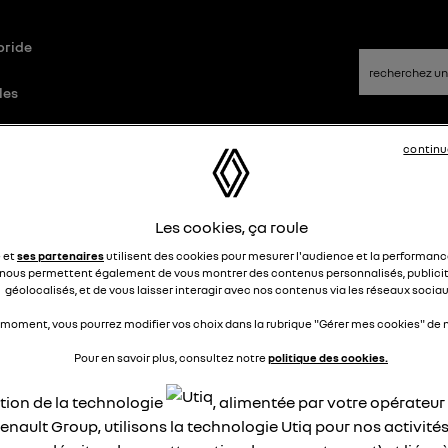
bride
les
continu
que
Questions/Réponses
Les cookies, ça roule
ppli SMART MOBILIZE
e et
ses partenaires
utilisent des cookies pour mesurer l'audience et la performance
nous permettent également de vous montrer des contenus personnalisés, publicit
géolocalisés, et de vous laisser interagir avec nos contenus via les réseaux sociau
JLF
Le
30 novembre 2024
à
16:18
 moment, vous pourrez modifier vos choix dans la rubrique "Gérer mes cookies" de n
jour
Pour en savoir plus, consultez notre
politique des cookies.
RENAULT 5 ELEC n'apparait pas dans les véhicules pouvant s
necter sur l'appli SMART MOBILIZE
ation de la technologie
, alimentée par votre opérateu
enault Group, utilisons la technologie Utiq pour nos activités
épondre
1