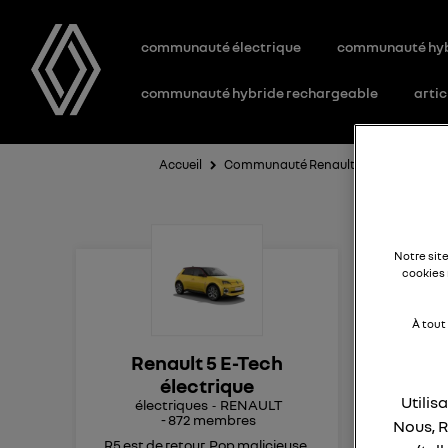
communauté électrique
communauté hy
communauté hybride rechargeable
artic
Accueil
Communauté Renault 5 E-Tech électri
A
Notre sit
cookies 
À tout
Bon
Renault 5 E-Tech
La 
électrique
con
Utilis
électriques
RENAULT
-
872
membres
Nous, R
r
R5 est de retour. Pop malicieuse,