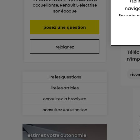
(tel
accueillante, Renault 5 électrise
naviga
son époque
fournie 
Consult
posez une question
La techno
Elle util
rejoignez
Téléc
IP et u
n'imp
L'identi
utilisa
répon
lire les questions
Pour une
lire les articles
Pour un
consultez la brochure
Vous 
consultez votre notice
d'infor
estimez votre autonomie