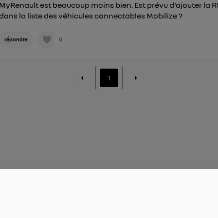
MyRenault est beaucoup moins bien. Est prévu d'ajouter la R
dans la liste des véhicules connectables Mobilize ?
0
répondre
1