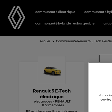
communauté électrique
communauté hy
communauté hybride rechargeable
artic
Accueil
Communauté Renault 5 E-Tech électri
Au
Bon
Renault 5 E-Tech
Est
électrique
Notre sit
Sac
cookies 
électriques
RENAULT
gar
-
872
membres
de 
R5 est de retour. Pop malicieuse,