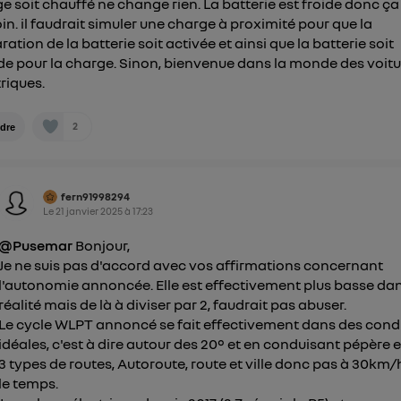
e soit chauffé ne change rien. La batterie est froide donc ça 
pouvez à tout moment retirer ce consentement sur
le portail
oin. il faudrait simuler une charge à proximité pour que la
") ou via la page « gérer Utiq » en bas de ce site. Po
ration de la batterie soit activée et ainsi que la batterie soit
mations, veuillez consulter
la Politique d'information sur le
e pour la charge. Sinon, bienvenue dans la monde des voitu
personnelles d'Utiq
.
triques.
2
dre
fern91998294
Le
21 janvier 2025
à
17:23
@Pusemar
Bonjour,
Je ne suis pas d'accord avec vos affirmations concernant
l'autonomie annoncée. Elle est effectivement plus basse dan
réalité mais de là à diviser par 2, faudrait pas abuser.
Le cycle WLPT annoncé se fait effectivement dans des cond
idéales, c'est à dire autour des 20° et en conduisant pépère e
3 types de routes, Autoroute, route et ville donc pas à 30km/
le temps.