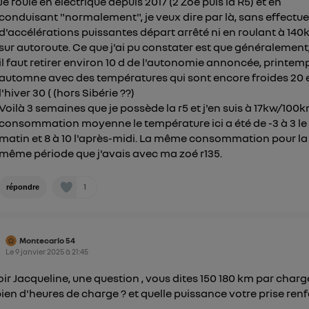
Je roule en électrique depuis 2017 (2 Zoé puis la R5) et en
conduisant "normalement", je veux dire par là, sans effectue
d'accélérations puissantes départ arrêté ni en roulant à 14
sur autoroute. Ce que j'ai pu constater est que généralement, 
il faut retirer environ 10 d de l'autonomie annoncée, printem
automne avec des températures qui sont encore froides 20 e
l'hiver 30 ( (hors Sibérie ??)
Voilà 3 semaines que je possède la r5 et j'en suis à 17kw/100
consommation moyenne le température ici a été de -3 à 3 le
matin et 8 à 10 l'après-midi. La même consommation pour la
même période que j'avais avec ma zoé r135.
1
répondre
Montecarlo 54
Le
9 janvier 2025
à
21:45
ir Jacqueline, une question , vous dites 150 180 km par charg
en d'heures de charge ? et quelle puissance votre prise ren