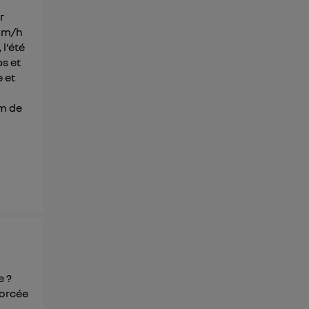
r
0km/h
l'été
ps et
 et
km de
e ?
forcée