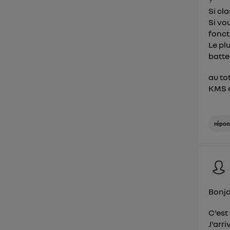
Si cl
Si vo
fonct
Le pl
batter
au to
KMS e
répon
Bonjo
C'est
J'arr