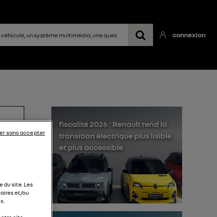
connexion
fiscalité 2026 : Renault rend la
er sans accepter
transition électrique plus lisible
et plus accessible
 du site. Les
aires et/ou
 km
x.