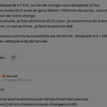
assique de 3.7 KW , sur 6h de charge vous récupérez 22 kw
us roulez ECO avec en gros 22kwh / 100 kms de conso , calcu
ion de votre charge
us simple , je fais 60 kms en ECO / jour , je consomme 30 d de
ie , on est en hiver , je ferai le point en été
tal pour conclure, la batterie est de 53 KW , divisé par 0.2 = 26
n cette période de l'année
1
dre
Mario M
Le
10 janvier 2025
à
11:08
ur,
 vrai que l'autonomie par temps froid n'est pas top.
ive à 240 km d'autonomie en chargeant à 80.