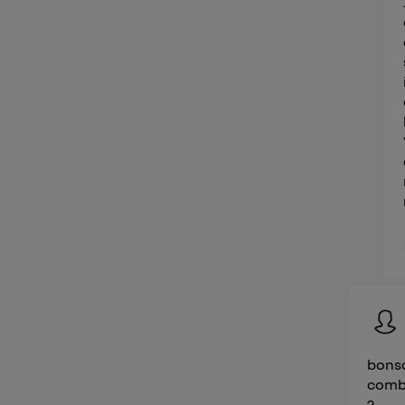
bonso
combi
?