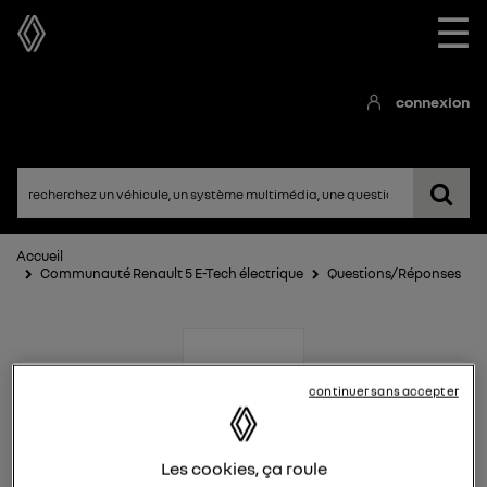
☰
connexion
Accueil
Communauté Renault 5 E-Tech électrique
Questions/Réponses
continuer sans accepter
Renault 5 E-Tech
Les cookies, ça roule