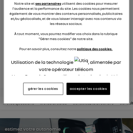
électrique
Notre site et
ses partenaires
utilisent des cookies pour mesurer
l'audience et la performance du site. Les cookies nous permettent
872
membres
également de vous montrer des contenus personnalisés, publicitaires
et/ou géolocalisés, et de vous laisser interagir avec nos contenus via
électriques
RENAULT
les réseaux sociaux.
R5 est de retour. Pop malicieuse, accueillante, Renault 5
À tout moment, vous pourrez modifier vos choix dans la rubrique
électrise son époque
"Gérer mes cookies" de notre site.
Pour en savoir plus, consultez notre
politique des cookies.
posez une question
Utilisation de la technologie
, alimentée par
votre opérateur télécom
rejoignez
Nous, Renault Group, utilisons la technologie Utiq
pour nos activités digitales (telles que décrites
gérer les cookies
accepter les cookies
dans cette notice de consentement) et liées à
votre navigation sur
nos site(s)
(seulement si vous
lire les questions
lire les articles
consultez la brochure
consul
utilisez une connexion internet fournie par
un
opérateur télécom participant
et que vous
consentez sur chaque site).
La technologie Utiq a été conçue pour la
estimez votre autonomie