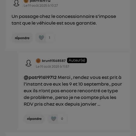
patr91619712
Le
19 août 2025
à
10:27
Un passage chez le concessionnaire s'impose
tant que le véhicule est sous garantie.
1
répondre
Auteur(e)
brun91568587
Le
19 août 2025
à
11:57
@patr91619712
Merci , rendez vous est prit à
l'instant ave eux les 9 et 10 septembre , pour
eux ils n'ont pas encore rencontré ce type
de problème , perso je ne compte plus les
RDV pris chez eux depuis janvier ...
0
répondre