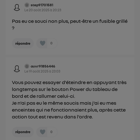
step91701581
Le
20 août 2025
à
20:23
Pas eu ce souci non plus, peut-être un fusible grillé
?
0
répondre
auvr91856446
Le
19 août 2025
à
23:03
Vous pouvez essayer d'éteindre en appuyant très
longtemps sur le bouton Power du tableau de
bord et de rallumer celui-ci.
Je n'ai pas eu le même soucis mais j'ai eu mes
enceintes qui ne fonctionnaient plus, après cette
action tout est revenu dans l'ordre.
0
répondre