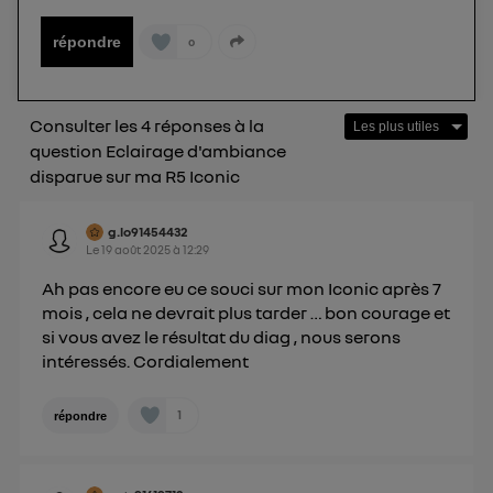
Vous pouvez à tout moment retirer ce
consentement sur
le portail d’Utiq
("
répondre
0
") ou via la page « gérer Utiq » en bas de ce site.
Pour plus d'informations, veuillez consulter
la
Politique d'information sur les données
Consulter les 4 réponses à la
personnelles d'Utiq
.
question Eclairage d'ambiance
disparue sur ma R5 Iconic
g.lo91454432
Le
19 août 2025
à
12:29
Ah pas encore eu ce souci sur mon Iconic après 7
mois , cela ne devrait plus tarder … bon courage et
si vous avez le résultat du diag , nous serons
intéressés. Cordialement
1
répondre