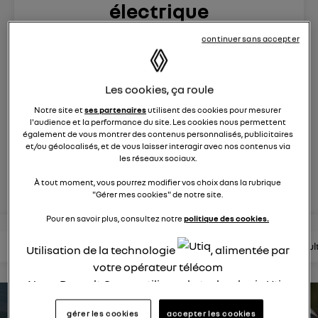
électrique
872
membres
continuer sans accepter
électriques
RENAULT
R5 est de retour. Pop malicieuse, accueillante, Renault 5
Les cookies, ça roule
électrise son époque
Notre site et
ses partenaires
utilisent des cookies pour mesurer
l'audience et la performance du site. Les cookies nous permettent
posez une question
également de vous montrer des contenus personnalisés, publicitaires
et/ou géolocalisés, et de vous laisser interagir avec nos contenus via
les réseaux sociaux.
rejoignez
À tout moment, vous pourrez modifier vos choix dans la rubrique
"Gérer mes cookies" de notre site.
Pour en savoir plus, consultez notre
politique des cookies.
lire les questions
lire les articles
consultez la brochure
consul
Utilisation de la technologie
, alimentée par
votre opérateur télécom
Nous, Renault Group, utilisons la technologie Utiq
pour nos activités digitales (telles que décrites
estimez votre autonomie
gérer les cookies
accepter les cookies
dans cette notice de consentement) et liées à