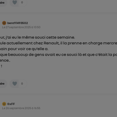
0
dre
personnelles d'Utiq
.
bent91493502
Le
27 septembre 2025
à
10:50
ur, j'ai eu le même souci cette semaine.
ule actuellement chez Renault, il la prenne en charge mercr
ain pour voir ce qu'elle a.
lu que beaucoup de gens avait eu ce souci là et que c'était la
ence..
 !
0
dre
0xFF
Le
26 septembre 2025
à
16:55