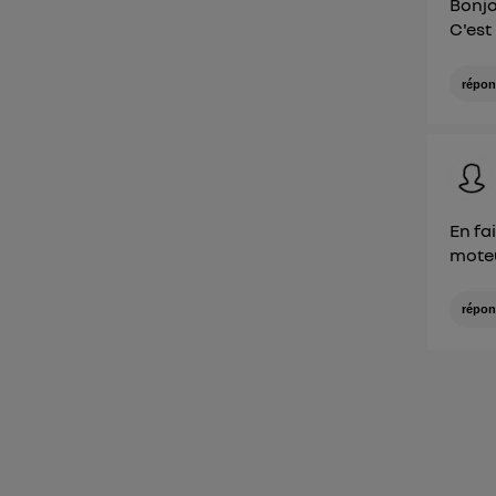
Bonjo
C'est
répon
En fa
moteu
répon