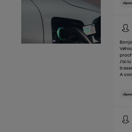
répon
Bonjo
Véhic
proch
J'ai 
à ess
A voir
répon