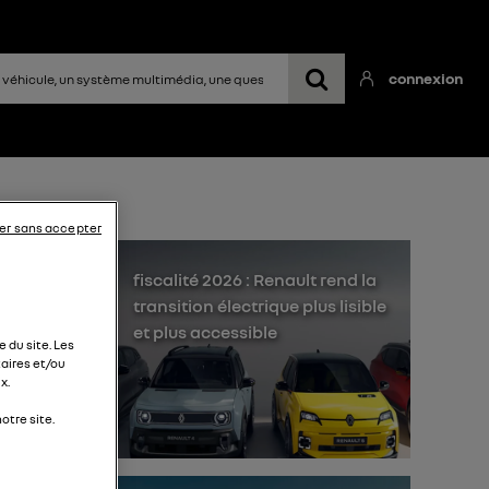
connexion
er sans accepter
fiscalité 2026 : Renault rend la
transition électrique plus lisible
et plus accessible
 du site. Les
aires et/ou
x.
e la
otre site.
vec
00
enir