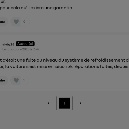
ur,
 pour cela qu'il existe une garantie.
0
dre
Auteur(e)
vivig25
Le
15 octobre 2025
à
16:42
it c'était une fuite au niveau du système de refroidissement 
r, la voiture s'est mise en sécurité, réparations faites, depuis
1
dre
1