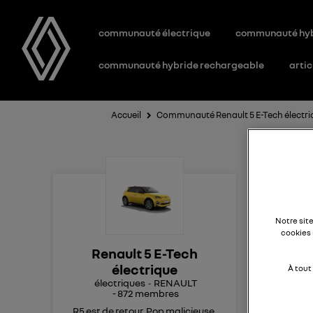
communauté électrique
communauté hy
communauté hybride rechargeable
artic
Accueil
Communauté Renault 5 E-Tech électri
Pa
Notre sit
cookies 
En 
Renault 5 E-Tech
mot
électrique
À tout
voi
électriques
RENAULT
Rena
-
872
membres
km 
R5 est de retour. Pop malicieuse,