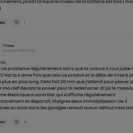
onnement, plutôt lorsque le niveau de la batterie est bas ( mo
)
1
dre
TTaieb
Le
22 mai 2026
à
14:26
ur,
ai ce probleme régulièrement alors que la voiture à tout juste 
C'est la 6 ieme fois que cela ce produit et le délai de mise à j
e plus en plus long. Cela fait 20 min que j'attend pour placer 
r ma clef devant le power pour la redémarrer. Et jai le messa
me électrique a contrôler qui s'affiche régulièrement
ntanément et disparaît. Malgres deux immobilisation de 3
nes au total dans les garages renault aucun défaut n'est tr
0
dre