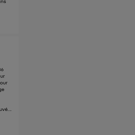
ins
36
our
pour
ge
ouvé….