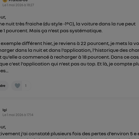
nt la même connexion et ayant consenties se verront attribu
Le
1 mai 2026
à
18:27
identifiant. En général :
ur,
connexion foyer
(ex : Wi-Fi), la personnalisation sera basée sur la navigation des 
e nuit très fraiche (du style -1°C), la voiture dans la rue peut
ayant consentis.
e 1 pourcent. Mais ça n'est pas systématique.
e
connexion mobile
, la personnalisation sera basée uniquement sur la navigation de 
mobile.
pouvez à tout moment retirer ce consentement sur
le portail
 exemple différent hier, je reviens à 22 pourcent, je mets la vo
harger dans la nuit et dans l'application, l'historique des ch
") ou via la page « gérer Utiq » en bas de ce site. Po
t qu'elle a commencé à recharger à 18 pourcent. Dans ce cas,
mations, veuillez consulter
la Politique d'information sur le
que c'est l'application qui n'est pas au top. Et là, je compte pl
personnelles d'Utiq
.
es...
1
dre
lgi
Le
1 mai 2026
à
17:14
ur,
tivement j'ai constaté plusieurs fois des pertes d'environ 5 e 