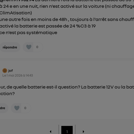
à 24 e en une nuit, rien n'est activé sur la voiture (ni chauffage
ClimAtisation)
une autre fois en moins de 48h , toujours à l'arrêt sans chau
activé la batterie est passée de 24 %C3 à 19
ce n'est pas systématique
0
répondre
jcf
Le
1 mai 2026
à
14:43
ur, de quelle batterie est-il question? La batterie 12V ou la bat
action?
0
dre
1