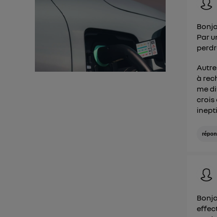
utilisa
Bonjo
Pour une
Par un
perdr
Pour un
Vous 
Autre
à rec
me di
d'infor
crois 
inepti
répon
Bonjo
effec