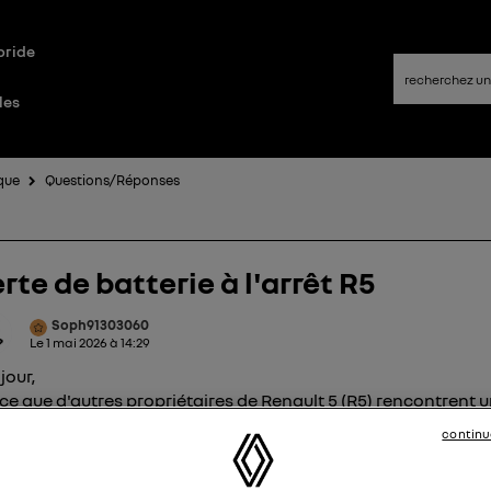
bride
les
que
Questions/Réponses
rte de batterie à l'arrêt R5
Soph91303060
Le
1 mai 2026
à
14:29
jour,
-ce que d'autres propriétaires de Renault 5 (R5) rencontrent 
blème de batterie qui se décharge alors que la voiture est
continu
inte ? Une mise à jour est-elle prévue pour corriger ce problè
vous remercie.