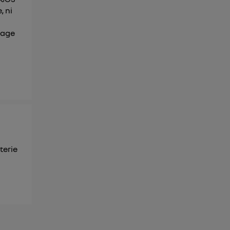
, ni
ffage
terie