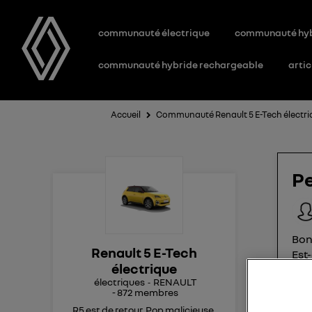
communauté électrique
communauté hy
communauté hybride rechargeable
artic
Accueil
Communauté Renault 5 E-Tech électri
Pe
Bon
Renault 5 E-Tech
Est
électrique
pro
électriques
RENAULT
éte
-
872
membres
Je 
R5 est de retour. Pop malicieuse,