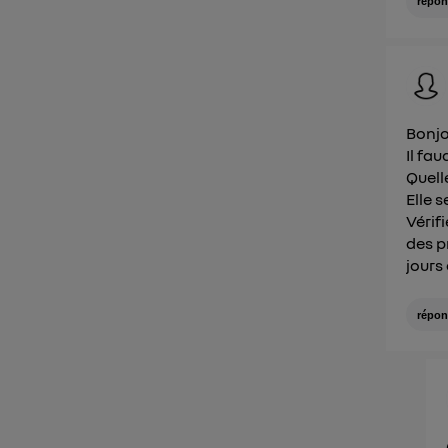
répon
Bonjo
Il fau
Quelle
Elle 
Vérif
des p
jours
répon