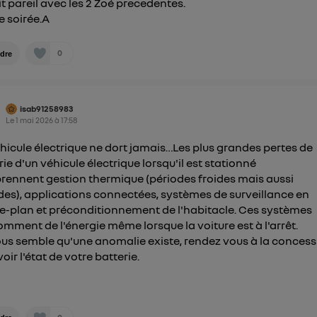
it pareil avec les 2 Zoé precedentes.
 soirée.A
0
dre
isab91258983
Le
1 mai 2026
à
17:58
hicule électrique ne dort jamais…Les plus grandes pertes de
rie d'un véhicule électrique lorsqu'il est stationné
ennent gestion thermique (périodes froides mais aussi
es), applications connectées, systèmes de surveillance en
re-plan et préconditionnement de l'habitacle. Ces systèmes
mment de l'énergie même lorsque la voiture est à l'arrêt.
vous semble qu'une anomalie existe, rendez vous à la conces
oir l'état de votre batterie.