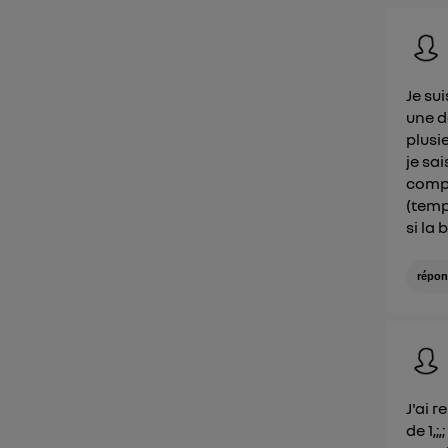
Je su
une de
plusi
je sa
compr
(temp
si la
répon
J'ai 
de 1,;