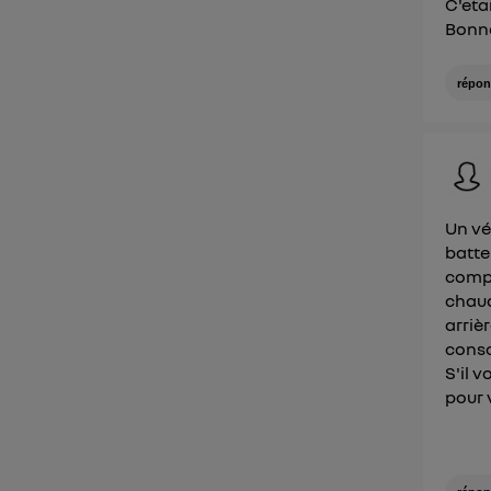
C'eta
Bonne
répon
Un vé
batte
compr
chaud
arriè
conso
S'il 
pour v