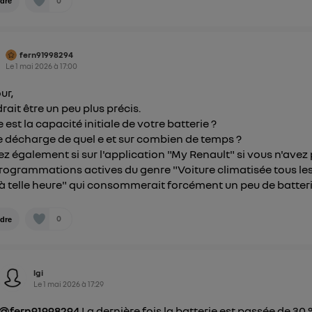
0
dre
fern91998294
Le
1 mai 2026
à
17:00
ur,
drait être un peu plus précis.
 est la capacité initiale de votre batterie ?
se décharge de quel e et sur combien de temps ?
iez également si sur l'application "My Renault" si vous n'avez
rogrammations actives du genre "Voiture climatisée tous le
 à telle heure" qui consommerait forcément un peu de batteri
0
dre
lgi
Le
1 mai 2026
à
17:29
@fern91998294
La dernière fois la batterie est passée de 3