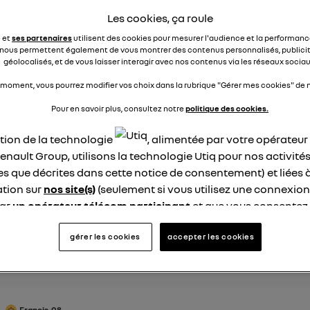
Les cookies, ça roule
épondre
1
e et
ses partenaires
utilisent des cookies pour mesurer l'audience et la performance
nous permettent également de vous montrer des contenus personnalisés, publicit
géolocalisés, et de vous laisser interagir avec nos contenus via les réseaux sociau
er les 9 réponses à la question Perte de batterie à
R5
 moment, vous pourrez modifier vos choix dans la rubrique "Gérer mes cookies" de n
Pour en savoir plus, consultez notre
politique des cookies.
elviof
Le
2 mai 2026
à
10:01
ation de la technologie
, alimentée par votre opérateu
enault Group, utilisons la technologie Utiq pour nos activités
le même problème. Parfois, je constate une baisse de 7 ou 8 po
les que décrites dans cette notice de consentement) et liées 
urcentage. Je l'ai déjà signalé à Renault, qui m'a répondu qu
tion sur
nos site(s)
(seulement si vous utilisez une connexion
t « normal ». Incroyable ! J'ai interrogé d'autres propriétaires
par
un opérateur télécom participant
et que vous consentez
res électriques (d'autres marques) et ils m'ont assuré que cel
ivait absolument pas.
site).
logie Utiq a été conçue pour la protection de vos données 
gérer les cookies
accepter les cookies
en vous offrant choix et contrôle.
1
dre
ise un identifiant créé par votre opérateur télécom basé sur v
ne référence de votre contrat internet (ex : votre numéro de t
fiant est associé à votre connexion internet. Ainsi, toutes le
Francis-08