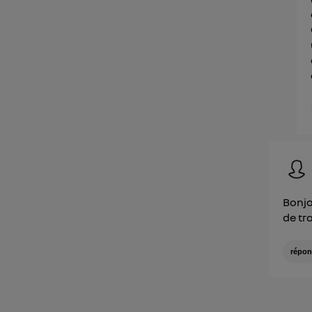
Bonjo
de tr
répon