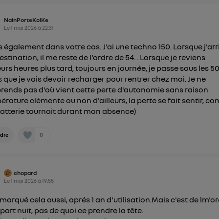
NainPorteKoiKe
Le
1 mai 2026
à
22:31
is également dans votre cas. J'ai une techno 150. Lorsque j'arr
stination, il me reste de l'ordre de 54. . Lorsque je reviens
eurs heures plus tard, toujours en journée, je passe sous les 50
is que je vais devoir recharger pour rentrer chez moi. Je ne
ends pas d'où vient cette perte d'autonomie sans raison
érature clémente ou non d'ailleurs, la perte se fait sentir, 
 batterie tournait durant mon absence)
0
dre
chopard
Le
1 mai 2026
à
19:55
remarqué cela aussi, aprés 1 an d'utilisation.Mais c'est de lm'o
,; part nuit, pas de quoi ce prendre la tête.