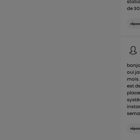
stati
de 30
répon
bonjo
oui j
mois. 
est d
place
systè
insta
semai
répon