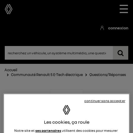
☰
connexion
Accueil
Communauté Renault 5 E-Tech électrique
Questions/Réponses
continuer sans accepter
Les cookies, ça roule
Renault 5 E-Tech
Notre site et
ses partenaires
utilisent des cookies pour mesurer