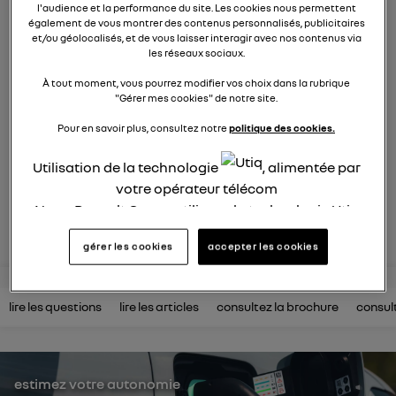
électrique
l'audience et la performance du site. Les cookies nous permettent
également de vous montrer des contenus personnalisés, publicitaires
et/ou géolocalisés, et de vous laisser interagir avec nos contenus via
872
membres
les réseaux sociaux.
électriques
RENAULT
À tout moment, vous pourrez modifier vos choix dans la rubrique
"Gérer mes cookies" de notre site.
R5 est de retour. Pop malicieuse, accueillante, Renault 5
électrise son époque
Pour en savoir plus, consultez notre
politique des cookies.
posez une question
Utilisation de la technologie
, alimentée par
votre opérateur télécom
Nous, Renault Group, utilisons la technologie Utiq
rejoignez
pour nos activités digitales (telles que décrites
gérer les cookies
accepter les cookies
dans cette notice de consentement) et liées à
votre navigation sur
nos site(s)
(seulement si vous
utilisez une connexion internet fournie par
un
lire les questions
lire les articles
consultez la brochure
consul
opérateur télécom participant
et que vous
consentez sur chaque site).
La technologie Utiq a été conçue pour la
protection de vos données personnelles en vous
estimez votre autonomie