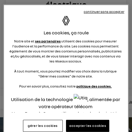
électrique
continuer sans accepter
874
membres
électriques
RENAULT
Les cookies, ça roule
R5 est de retour. Pop malicieuse, accueillante, Renault 5
électrise son époque
Notre site et
ses partenaires
utilisent des cookies pour mesurer
l'audience et la performance du site. Les cookies nous permettent
également de vous montrer des contenus personnalisés, publicitaires
posez une question
et/ou géolocalisés, et de vous laisser interagir avec nos contenus via
les réseaux sociaux.
À tout moment, vous pourrez modifier vos choix dans la rubrique
rejoignez
"Gérer mes cookies" de notre site.
Pour en savoir plus, consultez notre
politique des cookies.
Utilisation de la technologie
, alimentée par
lire les questions
lire les articles
consultez la brochure
consul
votre opérateur télécom
Nous, Renault Group, utilisons la technologie Utiq
pour nos activités digitales (telles que décrites
gérer les cookies
accepter les cookies
dans cette notice de consentement) et liées à
estimez votre autonomie