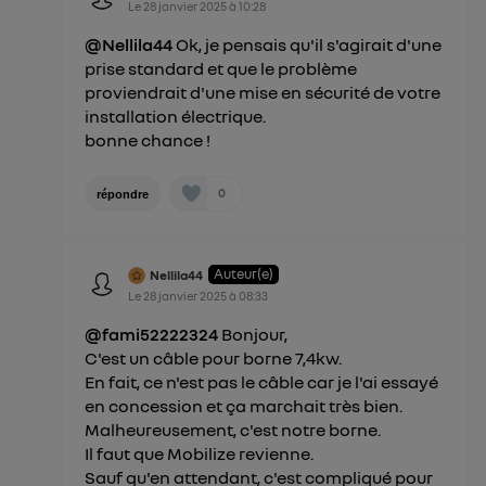
Le
28 janvier 2025
à
10:28
@Nellila44
Ok, je pensais qu'il s'agirait d'une
prise standard et que le problème
proviendrait d'une mise en sécurité de votre
installation électrique.
bonne chance !
0
répondre
Auteur(e)
Nellila44
Le
28 janvier 2025
à
08:33
@fami52222324
Bonjour,
C'est un câble pour borne 7,4kw.
En fait, ce n'est pas le câble car je l'ai essayé
en concession et ça marchait très bien.
Malheureusement, c'est notre borne.
Il faut que Mobilize revienne.
Sauf qu'en attendant, c'est compliqué pour