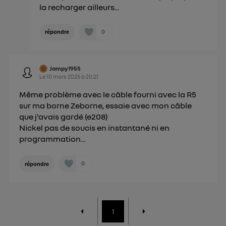
la recharger ailleurs...
0
répondre
Jampy1955
Le
10 mars 2025
à
20:21
Même problème avec le câble fourni avec la R5
sur ma borne Zeborne, essaie avec mon câble
que j'avais gardé (e208)
Nickel pas de soucis en instantané ni en
programmation...
0
répondre
1