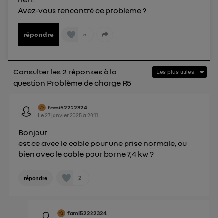
consentement sur
le portail d’Utiq
("
Avez-vous rencontré ce problème ?
") ou via la page « gérer Utiq » en bas de ce site.
Pour plus d'informations, veuillez consulter
la
répondre
0
Politique d'information sur les données
personnelles d'Utiq
.
Consulter les 2 réponses à la
question Problème de charge R5
fami52222324
Le
27 janvier 2025
à
20:11
Bonjour
est ce avec le cable pour une prise normale, ou
bien avec le cable pour borne 7,4 kw ?
2
répondre
fami52222324