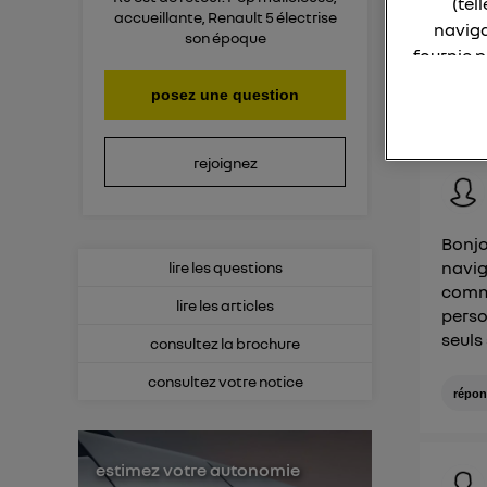
(tel
accueillante, Renault 5 électrise
naviga
r
son époque
fournie 
posez une question
Consult
La techno
point d
Elle util
rejoignez
IP et u
L'identi
utilisa
Bonjo
navig
lire les questions
Pour une
comme
lire les articles
perso
Pour un
seuls
consultez la brochure
Vous 
consultez votre notice
répon
d'infor
estimez votre autonomie