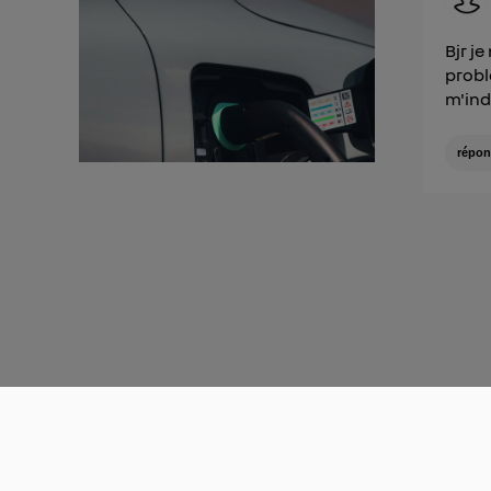
Bjr j
probl
m'ind
répon