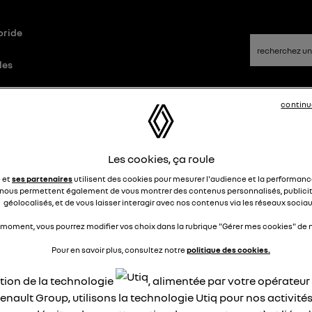
bride
les
continu
que
Questions/Réponses
Les cookies, ça roule
oposition de point de recharge du
e et
ses partenaires
utilisent des cookies pour mesurer l'audience et la performance
nous permettent également de vous montrer des contenus personnalisés, publicit
anificateur
géolocalisés, et de vous laisser interagir avec nos contenus via les réseaux sociau
 moment, vous pourrez modifier vos choix dans la rubrique "Gérer mes cookies" de n
Deuns
Le
9 août 2025
à
20:16
Pour en savoir plus, consultez notre
politique des cookies.
jour,
points de recharge proposés par le planificateur sont ils tous
ation de la technologie
, alimentée par votre opérateu
patibles avec mobilize charge pass?
enault Group, utilisons la technologie Utiq pour nos activités