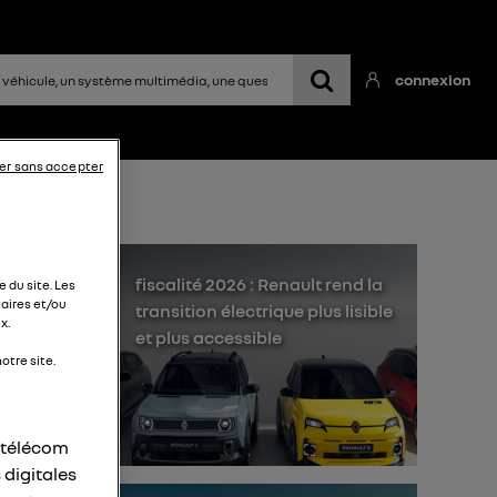
connexion
er sans accepter
fiscalité 2026 : Renault rend la
 du site. Les
aires et/ou
transition électrique plus lisible
x.
et plus accessible
otre site.
r télécom
 digitales