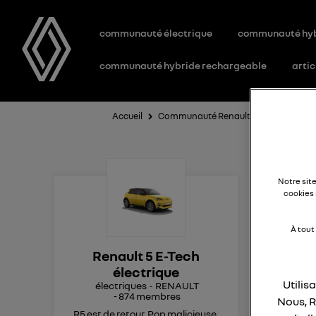
communauté électrique
communauté hy
communauté hybride rechargeable
artic
Accueil
Communauté Renault 5 E-Tech électri
pr
Notre sit
cookies 
pl
À tout
Renault 5 E-Tech
Bon
électrique
les 
Utilis
électriques
RENAULT
-
874
membres
com
Nous, R
R5 est de retour. Pop malicieuse,