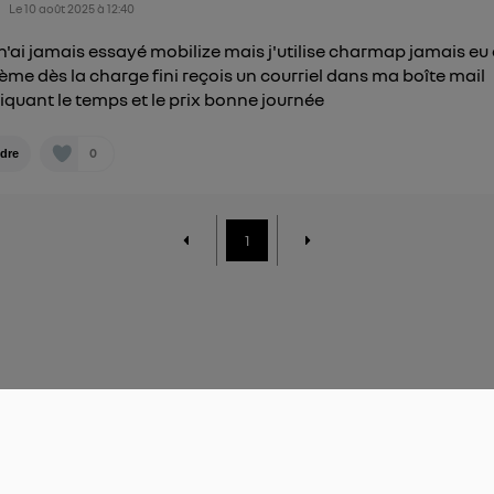
Le
10 août 2025
à
12:40
e n'ai jamais essayé mobilize mais j'utilise charmap jamais eu
ème dès la charge fini reçois un courriel dans ma boîte mail
iquant le temps et le prix bonne journée
0
dre
1