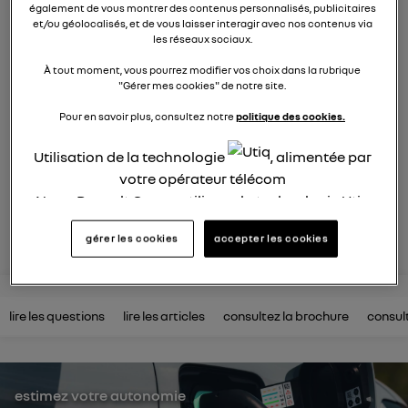
électrique
également de vous montrer des contenus personnalisés, publicitaires
et/ou géolocalisés, et de vous laisser interagir avec nos contenus via
les réseaux sociaux.
872
membres
électriques
RENAULT
À tout moment, vous pourrez modifier vos choix dans la rubrique
"Gérer mes cookies" de notre site.
R5 est de retour. Pop malicieuse, accueillante, Renault 5
Pour en savoir plus, consultez notre
politique des cookies.
électrise son époque
Utilisation de la technologie
, alimentée par
posez une question
votre opérateur télécom
Nous, Renault Group, utilisons la technologie Utiq
pour nos activités digitales (telles que décrites
rejoignez
gérer les cookies
accepter les cookies
dans cette notice de consentement) et liées à
votre navigation sur
nos site(s)
(seulement si vous
utilisez une connexion internet fournie par
un
opérateur télécom participant
et que vous
lire les questions
lire les articles
consultez la brochure
consul
consentez sur chaque site).
La technologie Utiq a été conçue pour la
protection de vos données personnelles en vous
estimez votre autonomie
offrant choix et contrôle.