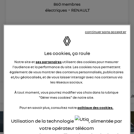
860
membres
électriques
RENAULT
On a réinventé la voiture à vivre, conçue pour le bien-être
et le confort de toute la famille.
continuer sans accepter
posez une question
Les cookies, ça roule
Notre site et
ses partenaires
utilisent des cookies pour mesurer
rejoignez
l'audience et la performance du site. Les cookies nous permettent
également de vous montrer des contenus personnalisés, publicitaires
et/ou géolocalisés, et de vous laisser interagir avec nos contenus via
les réseaux sociaux.
À tout moment, vous pourrez modifier vos choix dans la rubrique
lire les questions
lire les articles
consultez la brochure
consul
"Gérer mes cookies" de notre site.
Pour en savoir plus, consultez notre
politique des cookies.
Utilisation de la technologie
, alimentée par
estimez votre autonomie
votre opérateur télécom