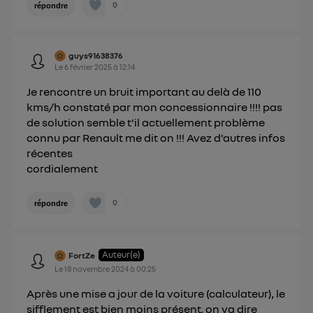
0
répondre
guys91638376
Le
6 février 2025
à
12:14
Je rencontre un bruit important au delà de 110
kms/h constaté par mon concessionnaire !!!! pas
de solution semble t'il actuellement problème
connu par Renault me dit on !!! Avez d'autres infos
récentes
cordialement
0
répondre
Auteur(e)
FortZe
Le
18 novembre 2024
à
00:25
Après une mise a jour de la voiture (calculateur), le
sifflement est bien moins présent, on va dire