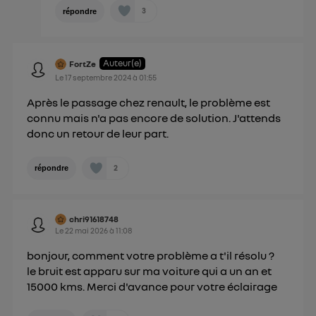
3
répondre
Auteur(e)
FortZe
Le
17 septembre 2024
à
01:55
Après le passage chez renault, le problème est
connu mais n'a pas encore de solution. J'attends
donc un retour de leur part.
2
répondre
chri91618748
Le
22 mai 2026
à
11:08
bonjour, comment votre problème a t'il résolu ?
le bruit est apparu sur ma voiture qui a un an et
15000 kms. Merci d'avance pour votre éclairage