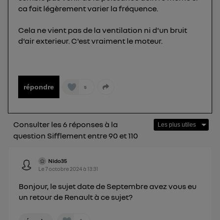
sur la navigation des membres du foyer ayant consentis.
ca fait légèrement varier la fréquence.
Pour une
connexion mobile
, la personnalisation sera basée
uniquement sur la navigation de l'utilisateur du mobile.
Vous pouvez à tout moment retirer ce
Cela ne vient pas de la ventilation ni d'un bruit
d'air exterieur. C'est vraiment le moteur.
consentement sur
le portail d’Utiq
("
") ou via la page « gérer Utiq » en bas de ce site.
Pour plus d'informations, veuillez consulter
la
Politique d'information sur les données
répondre
5
personnelles d'Utiq
.
Consulter les 6 réponses à la
question Sifflement entre 90 et 110
Nido35
Le
7 octobre 2024
à
13:31
Bonjour, le sujet date de Septembre avez vous eu
un retour de Renault à ce sujet?