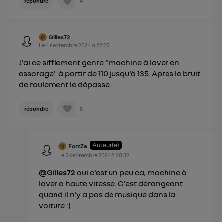
4
répondre
Gilles72
Le
4 septembre 2024
à
22:25
J'ai ce sifflement genre "machine à laver en
essorage" à partir de 110 jusqu'à 135. Après le bruit
de roulement le dépasse.
3
répondre
Auteur(e)
FortZe
Le
5 septembre 2024
à
20:32
@Gilles72
oui c'est un peu ca, machine à
laver a haute vitesse. C'est dérangeant
quand il n'y a pas de musique dans la
voiture :(