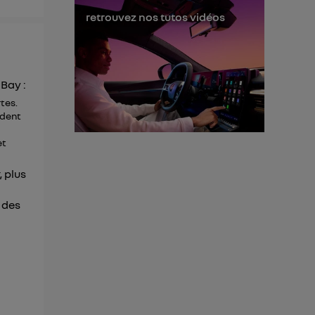
retrouvez nos tutos vidéos
 d’Utiq
("
ur plus
s données
 Bay :
rtes.
ndent
et
, plus
 des