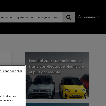
connexion
fiscalité 2026 : Renault rend la
transition électrique plus lisible
er sans accepter
et plus accessible
res
 du site. Les
aires et/ou
x.