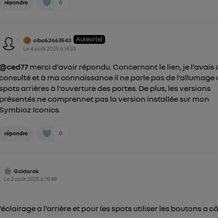
0
répondre
Auteur(e)
cibo62663543
Le
4 août 2025
à
14:33
@ced77
merci d'avoir répondu. Concernant le lien, je l'avais 
consulté et à ma connaissance il ne parle pas de l'allumage
spots arrières à l'ouverture des portes. De plus, les versions
présentés ne comprennet pas la version installée sur mon
Symbioz Iconics.
0
répondre
Goldorak
Le
2 août 2025
à
18:48
éclairage a l'arrière et pour les spots utiliser les boutons a c