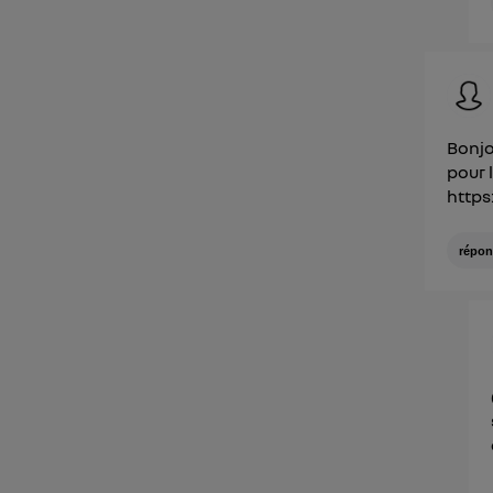
Bonjo
pour 
https
répon