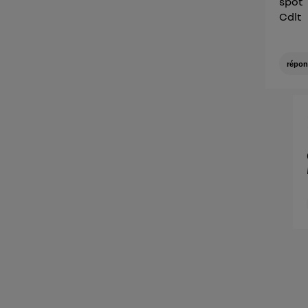
spot
Cdlt
répon