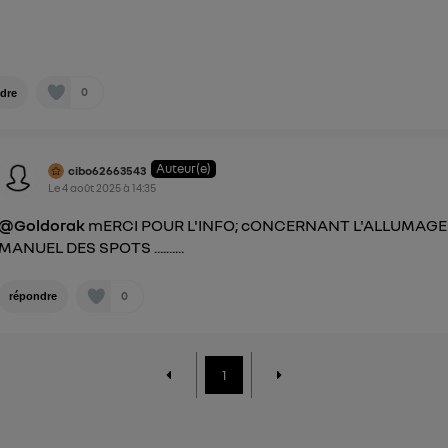
0
dre
Auteur(e)
cibo62663543
Le
4 août 2025
à
14:35
@Goldorak
mERCI POUR L'INFO; cONCERNANT L'ALLUMAGE
MANUEL DES SPOTS ..........
0
répondre
1