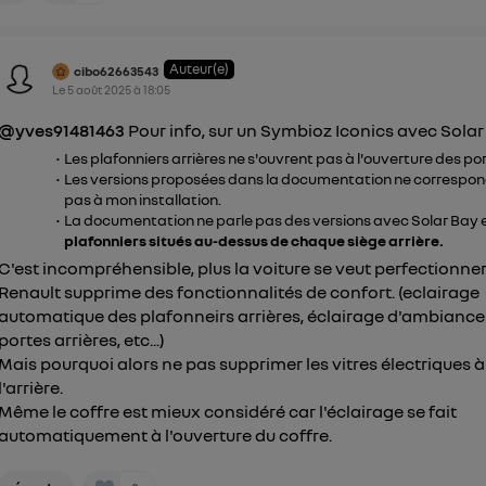
mobile.
pouvez à tout moment retirer ce consentement sur
le portail
Auteur(e)
") ou via la page « gérer Utiq » en bas de ce site. Po
cibo62663543
Le
5 août 2025
à
18:05
mations, veuillez consulter
la Politique d'information sur le
personnelles d'Utiq
.
@yves91481463
Pour info, sur un Symbioz Iconics avec Solar
Les plafonniers arrières ne s'ouvrent pas à l'ouverture des po
Les versions proposées dans la documentation ne correspo
pas à mon installation.
La documentation ne parle pas des versions avec Solar Bay 
plafonniers situés au-dessus de chaque siège arrière.
C'est incompréhensible, plus la voiture se veut perfectionner
Renault supprime des fonctionnalités de confort. (eclairage
automatique des plafonneirs arrières, éclairage d'ambiance
portes arrières, etc...)
Mais pourquoi alors ne pas supprimer les vitres électriques à
l'arrière.
Même le coffre est mieux considéré car l'éclairage se fait
automatiquement à l'ouverture du coffre.