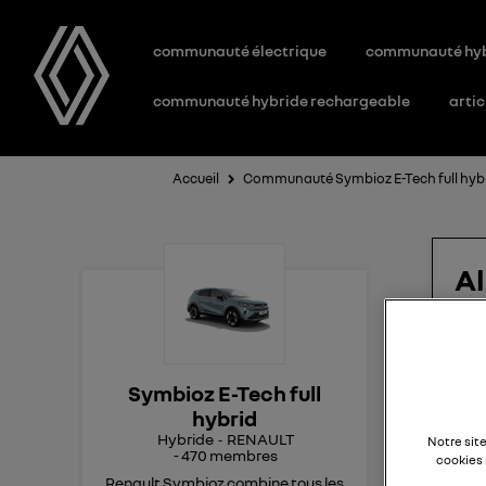
communauté électrique
communauté hy
communauté hybride rechargeable
artic
Accueil
Communauté Symbioz E-Tech full hyb
Al
Bon
Symbioz E-Tech full
Je 
hybrid
dan
Hybride
RENAULT
spot
Notre sit
-
470
membres
cookies 
!!!!!
Renault Symbioz combine tous les