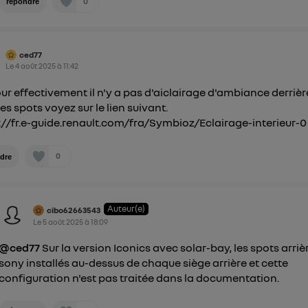
0
répondre
ced77
Le
4 août 2025
à
11:42
ur effectivement il n'y a pas d'aiclairage d'ambiance derrièr
les spots voyez sur le lien suivant.
://fr.e-guide.renault.com/fra/Symbioz/Eclairage-interieur-0
0
dre
Auteur(e)
cibo62663543
Le
5 août 2025
à
18:09
@ced77
Sur la version Iconics avec solar-bay, les spots arriè
sony installés au-dessus de chaque siège arrière et cette
configuration n'est pas traitée dans la documentation.