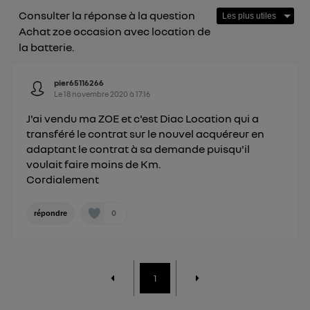
Consulter la réponse à la question
Achat zoe occasion avec location de
la batterie.
pier65116266
Le
18 novembre 2020
à
17:16
J'ai vendu ma ZOE et c'est Diac Location qui a
transféré le contrat sur le nouvel acquéreur en
adaptant le contrat à sa demande puisqu'il
voulait faire moins de Km.
Cordialement
0
répondre
1