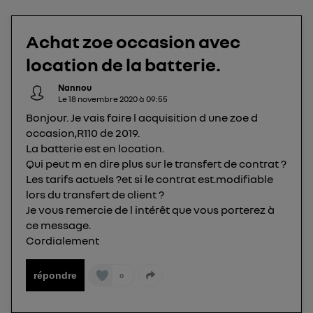
Elle utilise un identifiant créé par votre opérateur
télécom basé sur votre adresse IP et une référence
Achat zoe occasion avec
de votre contrat internet (ex : votre numéro de
téléphone).
location de la batterie.
L'identifiant est associé à votre connexion
internet. Ainsi, toutes les personnes utilisant la
Nannou
Le
18 novembre 2020
à
09:55
même connexion et ayant consenties se verront
Bonjour. Je vais faire l acquisition d une zoe d
attribuer le même identifiant. En général :
occasion,R110 de 2019.
Pour une
connexion foyer
(ex : Wi-Fi), la personnalisation sera basée
La batterie est en location.
sur la navigation des membres du foyer ayant consentis.
Pour une
connexion mobile
, la personnalisation sera basée
Qui peut m en dire plus sur le transfert de contrat ?
uniquement sur la navigation de l'utilisateur du mobile.
Les tarifs actuels ?et si le contrat est.modifiable
Vous pouvez à tout moment retirer ce
lors du transfert de client ?
consentement sur
le portail d’Utiq
("
Je vous remercie de l intérêt que vous porterez à
") ou via la page « gérer Utiq » en bas de ce site.
ce message.
Cordialement
Pour plus d'informations, veuillez consulter
la
Politique d'information sur les données
personnelles d'Utiq
.
répondre
0