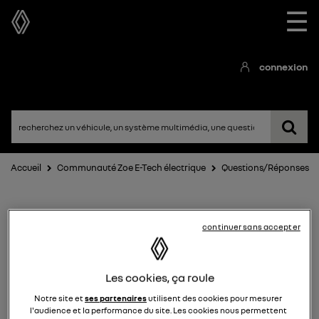
☰
connexion
Accueil
Communauté Zoe E-Tech électrique
Questions/Réponses
continuer sans accepter
Les cookies, ça roule
Notre site et
ses partenaires
utilisent des cookies pour mesurer
Zoe E-Tech électrique
l'audience et la performance du site. Les cookies nous permettent