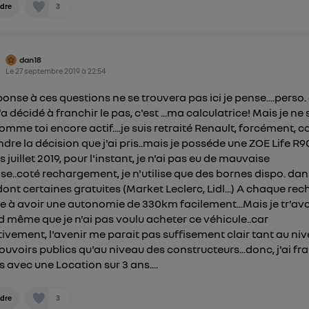
3
dre
dan18
Le
27 septembre 2019
à
22:54
ponse à ces questions ne se trouvera pas ici je pense....perso.
a décidé à franchir le pas, c'est ...ma calculatrice! Mais je ne 
omme toi encore actif....je suis retraité Renault, forcément, c
ndre la décision que j'ai pris..mais je posséde une ZOE Life R9
 juillet 2019, pour l'instant, je n'ai pas eu de mauvaise
ise..coté rechargement, je n'utilise que des bornes dispo. da
, dont certaines gratuites (Market Leclerc, Lidl...) A chaque rec
ive à avoir une autonomie de 330km facilement...Mais je tr'av
 même que je n'ai pas voulu acheter ce véhicule..car
tivement, l'avenir me parait pas suffisement clair tant au ni
ouvoirs publics qu'au niveau des constructeurs...donc, j'ai fr
s avec une Location sur 3 ans....
3
dre