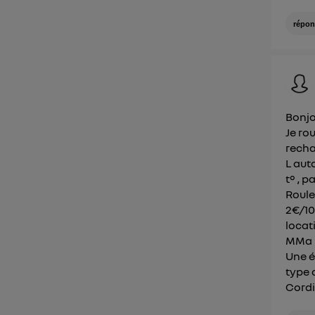
répon
Bonj
Je ro
recha
L aut
t° , 
Roule
2€/10
locat
MMa p
Une é
type 
Cord