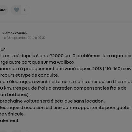
3
dre
kiem62264345
Le
28 septembre 2019
à
02:37
our
ule en zoé depuis 6 ans. 92000 km 0 problèmes. Je n ai jamais
rgé autre part que sur ma wallbox
onomie n à pratiquement pas varié depuis 2013 ( 110 -160) sui
parcours et type de conduite.
r en électrique revient nettement moins cher qu' en thermiqu
0 km, très peu de frais d entretien compensent les frais de
ion batteries).
rochaine voiture sera électrique sans location.
lectrique d occasion est une bonne opportunité pour goûter
de véhicule.
ialement