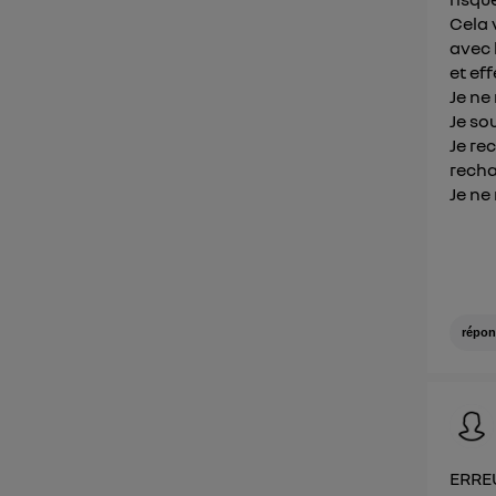
Cela v
avec 
et ef
Je ne
Je sou
Je re
recha
Je ne
répon
ERREU