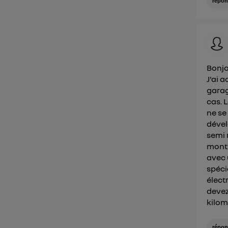
répon
Bonjo
J'ai 
garag
cas. L
ne se
dével
semi 
montr
avec 
spéci
élect
devez
kilom
répon