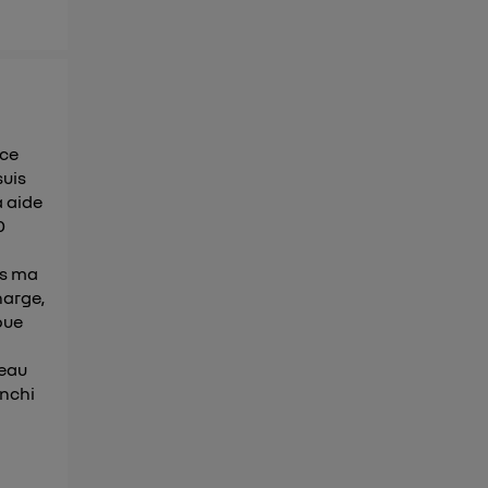
 ce
suis
a aide
0
ns ma
harge,
oue
veau
anchi