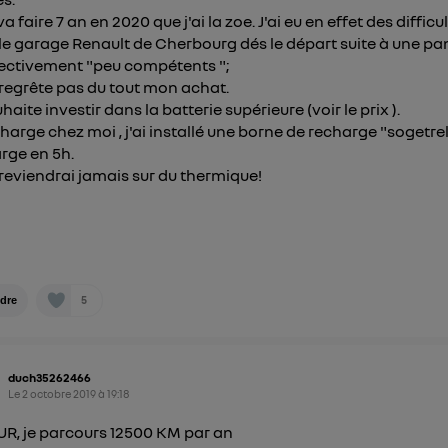
a faire 7 an en 2020 que j'ai la zoe. J'ai eu en effet des difficu
le garage Renault de Cherbourg dés le départ suite à une pa
fectivement "peu compétents ";
 regrête pas du tout mon achat.
haite investir dans la batterie supérieure (voir le prix ).
charge chez moi , j'ai installé une borne de recharge "sogetre
rge en 5h.
 reviendrai jamais sur du thermique!
5
dre
duch35262466
Le
2 octobre 2019
à
19:18
R, je parcours 12500 KM par an