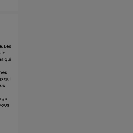
e. Les
 le
es qui
nes
p qui
ous
arge
 vous