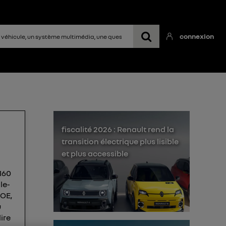
connexion
fiscalité 2026 : Renault rend la
transition électrique plus lisible
et plus accessible
160
le-
ZOE,
u
ire