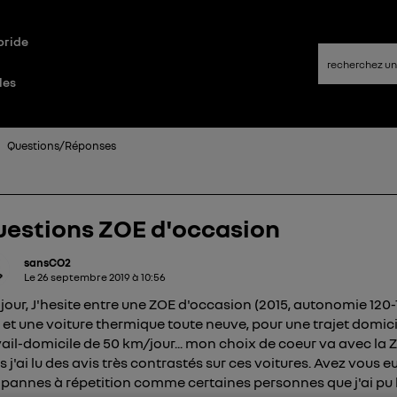
bride
les
Questions/Réponses
estions ZOE d'occasion
sansCO2
Le
26 septembre 2019
à
10:56
jour, J'hesite entre une ZOE d'occasion (2015, autonomie 120-
 et une voiture thermique toute neuve, pour une trajet domici
vail-domicile de 50 km/jour... mon choix de coeur va avec la 
 j'ai lu des avis très contrastés sur ces voitures. Avez vous e
 pannes à répetition comme certaines personnes que j'ai pu l