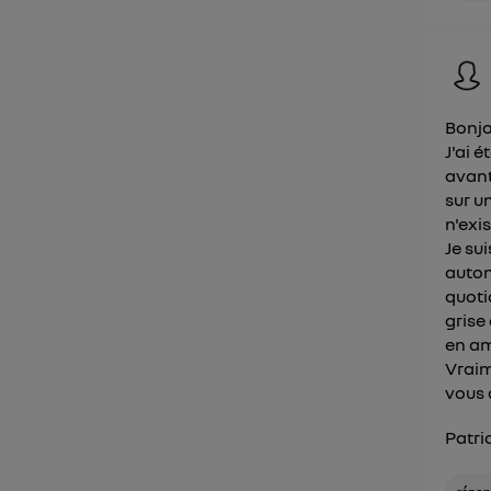
Bonjo
J'ai 
avant 
sur u
n'exis
Je su
auton
quoti
grise
en am
Vraim
vous 
Patri