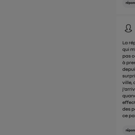
répon
La ré
qui m'
pas c
à pre
depuis
surpr
ville
j'arr
quand
effec
des p
ce pa
répon