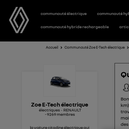
communauté électrique
communauté hy
communauté hybride rechargeable
artic
Accueil
Communauté Zoe E-Tech électrique
Qu
Bon
Zoe E-Tech électrique
km)
électriques
RENAULT
tra
-
9269
membres
mais
des
la voiture citadine électrique qui