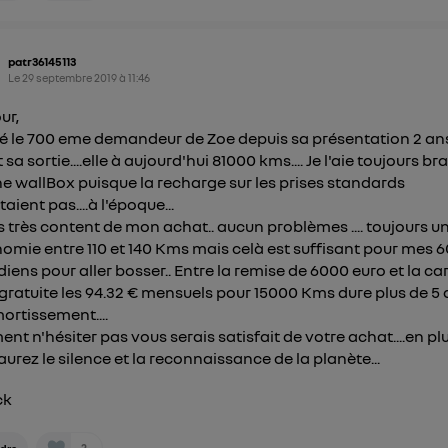
patr36145113
Le
29 septembre 2019
à
11:46
ur,
été le 700 eme demandeur de Zoe depuis sa présentation 2 an
sa sortie....elle à aujourd'hui 81000 kms.... Je l'aie toujours b
ne wallBox puisque la recharge sur les prises standards
taient pas....à l'époque...
is très content de mon achat.. aucun problèmes .... toujours u
omie entre 110 et 140 Kms mais celà est suffisant pour mes
diens pour aller bosser.. Entre la remise de 6000 euro et la ca
 gratuite les 94.32 € mensuels pour 15000 Kms dure plus de 5
ortissement....
ent n'hésiter pas vous serais satisfait de votre achat....en pl
aurez le silence et la reconnaissance de la planète...
ck
2