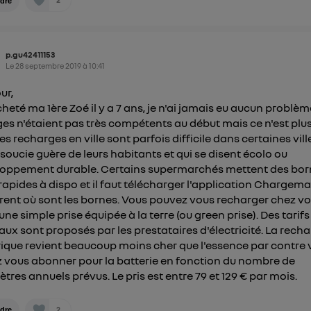
dre
p.gu42411153
Le
28 septembre 2019
à
10:41
ur,
acheté ma 1ère Zoé il y a 7 ans, je n'ai jamais eu aucun problèm
es n'étaient pas très compétents au début mais ce n'est plus
es recharges en ville sont parfois difficile dans certaines vill
 soucie guère de leurs habitants et qui se disent écolo ou
oppement durable. Certains supermarchés mettent des bor
rapides à dispo et il faut télécharger l'application Chargema
ent où sont les bornes. Vous pouvez vous recharger chez v
une simple prise équipée à la terre (ou green prise). Des tarifs
aux sont proposés par les prestataires d'électricité. La rech
rique revient beaucoup moins cher que l'essence par contre
 vous abonner pour la batterie en fonction du nombre de
ètres annuels prévus. Le pris est entre 79 et 129 € par mois.
2
dre