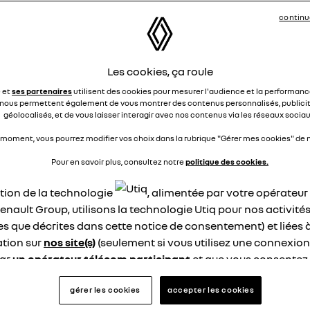
s des differentes forums?, des problèmes avec les garages
ault qui "ne sont pas competents" sur ces voitures (comme
continu
aines le disent ?), des problèmes pour recharger en ville ?
sez-vous que rouler en électrique est plus cher que rouler av
 voiture à essence ?
Les cookies, ça roule
ci beaucoup pour vos éclaircissements.
e et
ses partenaires
utilisent des cookies pour mesurer l'audience et la performance
nous permettent également de vous montrer des contenus personnalisés, publicit
épondre
20
géolocalisés, et de vous laisser interagir avec nos contenus via les réseaux sociau
 moment, vous pourrez modifier vos choix dans la rubrique "Gérer mes cookies" de n
er les 25 réponses à la question Questions ZOE
Pour en savoir plus, consultez notre
politique des cookies.
sion
ation de la technologie
, alimentée par votre opérateu
enault Group, utilisons la technologie Utiq pour nos activités
p.ca63436351
les que décrites dans cette notice de consentement) et liées 
Le
30 septembre 2019
à
14:03
tion sur
nos site(s)
(seulement si vous utilisez une connexion
ssède un zoe depuis 6 ans pour faire 45 KM pour aller au boul
par
un opérateur télécom participant
et que vous consentez
me distance retour soit 90 km et quand je recharge le soir il
site).
 encore quoi faire km
logie Utiq a été conçue pour la protection de vos données 
gérer les cookies
accepter les cookies
 soucis pour la voiture sauf les pneus que j'ai changé mais l
en vous offrant choix et contrôle.