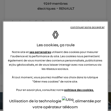
9269
membres
électriques
RENAULT
la voiture citadine électrique qui ne change rien à votre
quotidien et ça change tout
continuer sans accepter
posez une question
Les cookies, ça roule
Notre site et
ses partenaires
utilisent des cookies pour mesurer
rejoignez
l'audience et la performance du site. Les cookies nous permettent
également de vous montrer des contenus personnalisés, publicitaires
et/ou géolocalisés, et de vous laisser interagir avec nos contenus via
les réseaux sociaux.
À tout moment, vous pourrez modifier vos choix dans la rubrique
lire les questions
lire les articles
consultez votre notice
"Gérer mes cookies" de notre site.
Pour en savoir plus, consultez notre
politique des cookies.
Utilisation de la technologie
, alimentée par
estimez votre autonomie
votre opérateur télécom