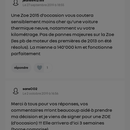
jean66412155
Le
27 septembre 2019
à
18:55
Une Zoe 2015 d'occasion vous coutera
sensiblement moins cher qu'une voiture
thermique neuve, notamment vu votre
kilométrage. Pas de pannes majeures sur la Zoe
(les pb de moteur des premières de 2013 on été
résolus). La mienne a 140'000 km et fonctionne
parfaitement
1
répondre
sansCO2
Le
2 octobre 2019
à
16:56
Merci à tous pour vos réponses, vos
commentaires m'ont beaucoup aidé à prendre
ma décision et je viens de signer pour une ZOE
(d'occasion) !!! Elle arrivera d'ici 3 semaines
(borne comprise).