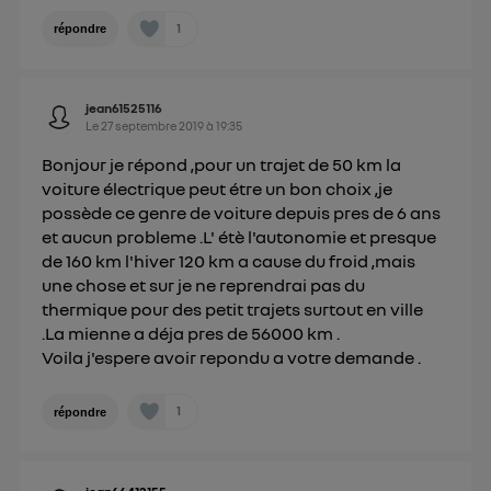
1
répondre
jean61525116
Le
27 septembre 2019
à
19:35
Bonjour je répond ,pour un trajet de 50 km la
voiture électrique peut étre un bon choix ,je
possède ce genre de voiture depuis pres de 6 ans
et aucun probleme .L' étè l'autonomie et presque
de 160 km l'hiver 120 km a cause du froid ,mais
une chose et sur je ne reprendrai pas du
thermique pour des petit trajets surtout en ville
.La mienne a déja pres de 56000 km .
Voila j'espere avoir repondu a votre demande .
1
répondre