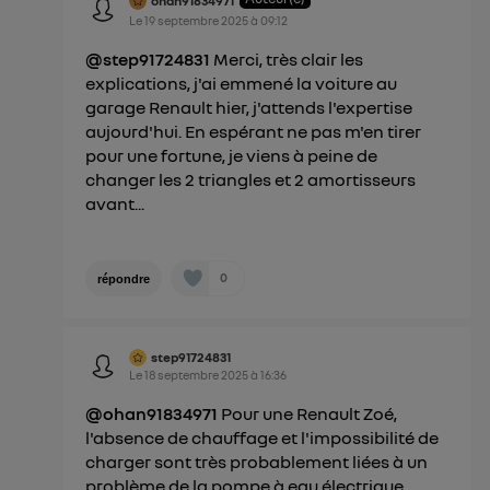
ohan91834971
Le
19 septembre 2025
à
09:12
@step91724831
Merci, très clair les
explications, j'ai emmené la voiture au
garage Renault hier, j'attends l'expertise
aujourd'hui. En espérant ne pas m'en tirer
pour une fortune, je viens à peine de
changer les 2 triangles et 2 amortisseurs
avant...
0
répondre
step91724831
Le
18 septembre 2025
à
16:36
@ohan91834971
Pour une Renault Zoé,
l'absence de chauffage et l'impossibilité de
charger sont très probablement liées à un
problème de la pompe à eau électrique.