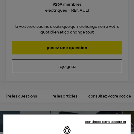
9269
membres
électriques
RENAULT
la voiture citadine électrique qui ne change rien à votre
quotidien et ça change tout
posez une question
rejoignez
lire les questions
lire les articles
consultez votre notice
estimez votre autonomie
continuer sans accepter