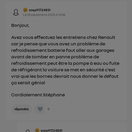
Politique d'information sur les données
personnelles d'Utiq
.
step91724831
Le
18 septembre 2025
à
14:46
Bonjour,
Avez vous effectuez les entretiens chez Renault
car je pense que vous avez un problème de
refroidissement batterie faut aller aux garages
avant de tomber en panne problème de
refroidissement peut être la pompe à eau ou fuite
de réfrigérant la voiture se met en sécurité c'est
vrai que les bornes devrait nous donner le défaut
ça serait génial
Cordialement Stéphane
0
répondre
step91724831