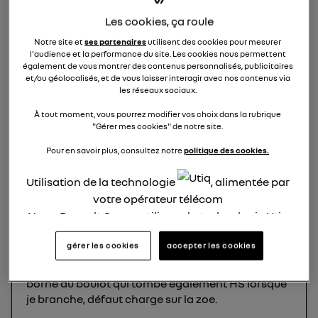
Les cookies, ça roule
PAC défaut charge
Notre site et
ses partenaires
utilisent des cookies pour mesurer
l'audience et la performance du site. Les cookies nous permettent
ohan91834971
également de vous montrer des contenus personnalisés, publicitaires
Le
18 septembre 2025
à
13:32
et/ou géolocalisés, et de vous laisser interagir avec nos contenus via
les réseaux sociaux.
Bonjour à tous,
Pour info Zoé de 100 000km de 2018
À tout moment, vous pourrez modifier vos choix dans la rubrique
"Gérer mes cookies" de notre site.
hier souci en venant au taf, pas de chauffage et je
Pour en savoir plus, consultez notre
politique des cookies.
n'entends pas la pac (changée il y a un an pour
une autre d'occasion car la première était déja
Utilisation de la technologie
, alimentée par
tombée une première fois en panne).
votre opérateur télécom
Nous, Renault Group, utilisons la technologie Utiq
Je branche ma Zoé sur les bornes 22KW du boulot
pour nos activités digitales (telles que décrites
et quand je récupère ma voiture, la borne est HS.
gérer les cookies
accepter les cookies
dans cette notice de consentement) et liées à
votre navigation sur
nos site(s)
(seulement si vous
Ce matin, toujours pas de chauffage, et une autre
borne du boulot qui tombe également HS lorsque
utilisez une connexion internet fournie par
un
je branche, défaut charge sur la zoe.
opérateur télécom participant
et que vous
consentez sur chaque site).