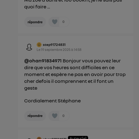
quoi faire ...
0
répondre
step91724831
Le
19 septembre 2025
à
14:58
@ohan91834971
Bonjour vous pouvez leur
dire que vos heures sont difficiles en ce
moment et espère ne pas en avoir pour trop
cher defois il comprennent et il font un
geste
Cordialement Stéphane
0
répondre
Auteur(e)