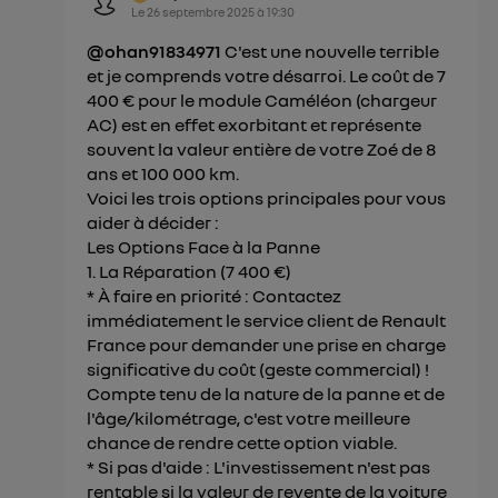
Le
26 septembre 2025
à
19:30
@ohan91834971
C'est une nouvelle terrible
et je comprends votre désarroi. Le coût de 7
400 € pour le module Caméléon (chargeur
AC) est en effet exorbitant et représente
souvent la valeur entière de votre Zoé de 8
ans et 100 000 km.
Voici les trois options principales pour vous
aider à décider :
Les Options Face à la Panne
1. La Réparation (7 400 €)
* À faire en priorité : Contactez
immédiatement le service client de Renault
France pour demander une prise en charge
significative du coût (geste commercial) !
Compte tenu de la nature de la panne et de
l'âge/kilométrage, c'est votre meilleure
chance de rendre cette option viable.
* Si pas d'aide : L'investissement n'est pas
rentable si la valeur de revente de la voiture