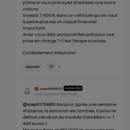
prime si vous prévoyez d'acheter une autre
voiture.
Investir 7 400 € dans un véhicule qui en vaut
à peine plus est un risque financier
important.
Avez-vous déjà contacté Renault pour une
prise en charge ? C'est l'étape cruciale.
Cordialement Stéphane
0
répondre
Auteur(e)
ohan91834971
Le
26 septembre 2025
à
16:38
@step91724831
Bonjour, après une semaine
d'attente, la sanction est tombée, à priori le
defaut viendrait du module Caméléon => 7
400 euros !!
Ma zoé a 8ans et 100 000km, je ne sais pas