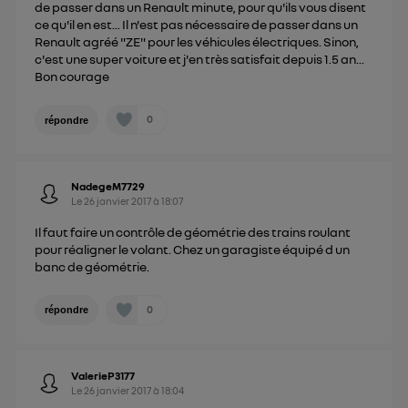
de passer dans un Renault minute, pour qu'ils vous disent
ce qu'il en est... Il n'est pas nécessaire de passer dans un
Renault agréé "ZE" pour les véhicules électriques. Sinon,
c'est une super voiture et j'en très satisfait depuis 1.5 an...
Bon courage
0
répondre
NadegeM7729
Le
26 janvier 2017
à
18:07
Il faut faire un contrôle de géométrie des trains roulant
pour réaligner le volant. Chez un garagiste équipé d un
banc de géométrie.
0
répondre
ValerieP3177
Le
26 janvier 2017
à
18:04