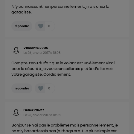
") ou via la page « gérer Utiq » en bas de ce site.
N'y connaissant rien personnellement, j'irais chez lz
Pour plus d'informations, veuillez consulter
la
garagiste.
Politique d'information sur les données
personnelles d'Utiq
.
0
répondre
VincentG2905
Le
26 janvier 2017
à
18:08
Compte-tenu du fait que le volant est un élément vital
pour la sécurité, je vous conseillerais plutôt d'aller voir
votre garagiste. Cordialement,
0
répondre
DidierP8627
Le
26 janvier 2017
à
18:08
Bonjour Je n'ai pas le problème mais personnellement, je
ne m'y hasarderais pas (airbags etc. ) Le plus simple est