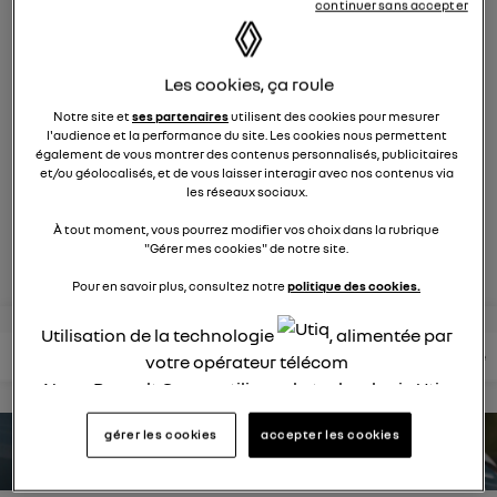
continuer sans accepter
9269
membres
électriques
RENAULT
Les cookies, ça roule
la voiture citadine électrique qui ne change rien à votre
quotidien et ça change tout
Notre site et
ses partenaires
utilisent des cookies pour mesurer
l'audience et la performance du site. Les cookies nous permettent
également de vous montrer des contenus personnalisés, publicitaires
et/ou géolocalisés, et de vous laisser interagir avec nos contenus via
posez une question
les réseaux sociaux.
À tout moment, vous pourrez modifier vos choix dans la rubrique
rejoignez
"Gérer mes cookies" de notre site.
Pour en savoir plus, consultez notre
politique des cookies.
Utilisation de la technologie
, alimentée par
lire les questions
lire les articles
consultez votre notice
votre opérateur télécom
Nous, Renault Group, utilisons la technologie Utiq
pour nos activités digitales (telles que décrites
gérer les cookies
accepter les cookies
dans cette notice de consentement) et liées à
estimez votre autonomie
votre navigation sur
nos site(s)
(seulement si vous
utilisez une connexion internet fournie par
un