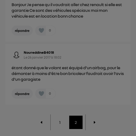
Bonjour Je pense qu il vaudrait aller chez renault si elle est
garantie Ce sont des véhicules spéciaux moi mon
véhicule est en location bonn chance
0
répondre
NoureddineB4018
Le
26 janvier 2017
à
18:02
étant donné que le volant est équipé d'un airbag, pour le
démonter à moins d'être bon bricoleur faudrait avoir l'avis
d'un garagiste
0
répondre
1
2